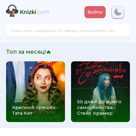
Knizki
.com
Войти
Топ за месяц!🔥
50 дней до моего
Крепкий орешек -
самоубийства -
Тата Кит
Стейс Крамер