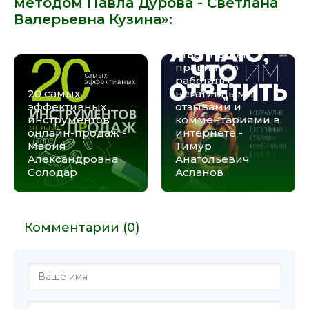
методом Павла Дурова - Светлана
Валерьевна Кузина»:
Я знаю, что им
ответить. Как
правильно
работать с
20 самых
негативными
эффективных
отзывами и
инструментов
комментариями в
онлайн-продаж -
интернете -
Мария
Тимур
Александровна
Анатольевич
Солодар
Асланов
Комментарии (0)