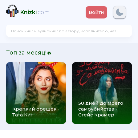
Knizki
.com
Войти
Топ за месяц!🔥
50 дней до моего
Крепкий орешек -
самоубийства -
Тата Кит
Стейс Крамер