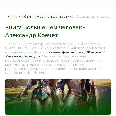
Книжки
»
Книги
»
Научная фантастика
» Больше чем человек - Александр Кречет 📕 - Книга онлайн бесплатно
Книга Больше чем человек -
Александр Кречет
На нашем литературном портале можно бесплатно
читать книгу Больше чем человек - Александр Кречет
полная версия. Жанр:
Научная фантастика
/
Фэнтези
/
Разная литература
. Онлайн библиотека дает
возможность прочитать весь текст произведения на
мобильном телефоне или десктопе даже без
регистрации и СМС подтверждения на нашем сайте
онлайн книг knizki.com.