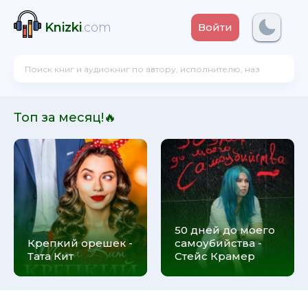
Knizki
.com
Войти
Топ за месяц!🔥
50 дней до моего
Крепкий орешек -
самоубийства -
Тата Кит
Стейс Крамер