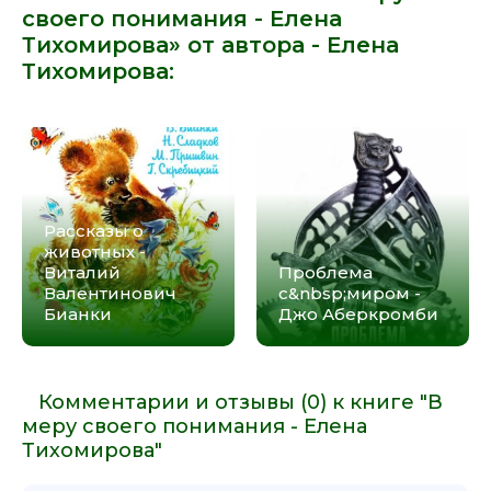
своего понимания - Елена
Тихомирова» от автора -
Елена
Тихомирова
:
Рассказы о
животных -
Виталий
Проблема
Валентинович
с&nbsp;миром -
Бианки
Джо Аберкромби
Комментарии и отзывы (0) к книге "В
меру своего понимания - Елена
Тихомирова"