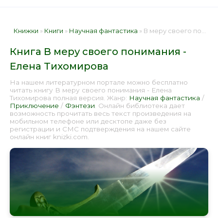
Книжки
»
Книги
»
Научная фантастика
» В меру своего понимания - Елена Тихомирова 📕 - Книга онлайн бесплатно
Книга В меру своего понимания -
Елена Тихомирова
На нашем литературном портале можно бесплатно
читать книгу В меру своего понимания - Елена
Тихомирова полная версия. Жанр:
Научная фантастика
/
Приключение
/
Фэнтези
. Онлайн библиотека дает
возможность прочитать весь текст произведения на
мобильном телефоне или десктопе даже без
регистрации и СМС подтверждения на нашем сайте
онлайн книг knizki.com.