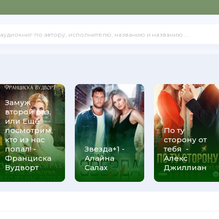
Замуж
второй раз,
или Ещё
посмотрим,
По ту
кто из нас
сторону от
попал! -
Звезда+1 -
тебя -
Франциска
Алайна
Алекс
Вудворт
Салах
Джиллиан