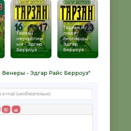
Тарзан и
Тарзан
люди-
неукротим
леопарды -
ый - Эдгар
Эдгар
Берроуз
Берроуз
 Венеры - Эдгар Райс Берроуз"