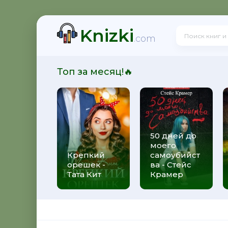
Knizki
! - Ольга Громыко
.com
Топ за месяц!🔥
рсон Петерсен
50 дней до
моего
 Макс Глебов
Крепкий
самоубийст
орешек -
ва - Стейс
Тата Кит
Крамер
гей Лукьяненко