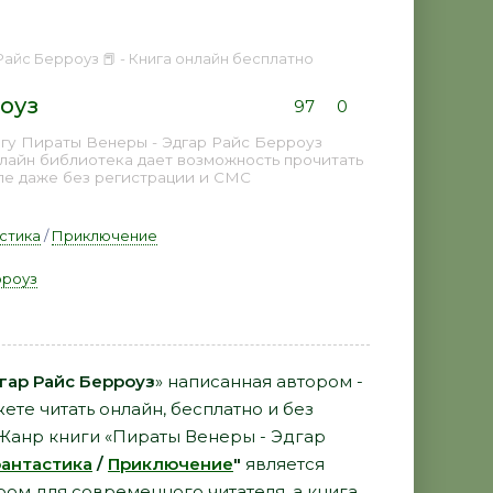
Райс Берроуз 📕 - Книга онлайн бесплатно
оуз
97
0
гу Пираты Венеры - Эдгар Райс Берроуз
нлайн библиотека дает возможность прочитать
пе даже без регистрации и СМС
стика
/
Приключение
рроуз
гар Райс Берроуз
» написанная автором -
ете читать онлайн, бесплатно и без
. Жанр книги «Пираты Венеры - Эдгар
антастика
/
Приключение
"
является
ом для современного читателя, а книга