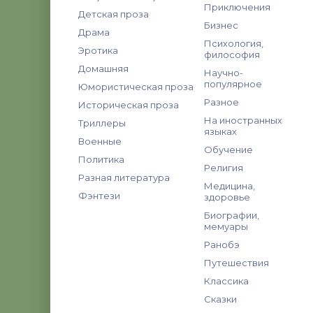
Приключения
Детская проза
Бизнес
Драма
Психология,
Эротика
философия
Домашняя
Научно-
популярное
Юмористическая проза
Разное
Историческая проза
На иностранных
Триллеры
языках
Военные
Обучение
Политика
Религия
Разная литература
Медицина,
Фэнтези
здоровье
Биографии,
мемуары
Ранобэ
Путешествия
Классика
Сказки