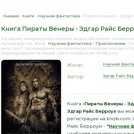
Книжки
»
Книги
»
Научная фантастика
» Пираты Венеры - Эдгар 
Книга Пираты Венеры - Эдгар Райс Берр
На нашем литературном портале можно бесплатно читать кни
полная версия. Жанр:
Научная фантастика
/
Приключение
. О
весь текст произведения на мобильном телефоне или дескто
подтверждения на нашем сайте онлайн книг knizki.com.
Научная фанта
Жанр:
Эдгар Райс Бе
Автор:
Книга «
Пираты Венеры - Эд
Эдгар Райс Берроуз
вы мож
регистрации на knizki.com
Райс Берроуз» -
"
Научная ф
наиболее популярным жанр