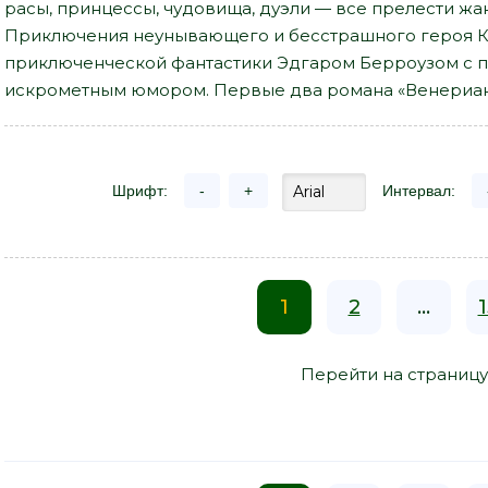
расы, принцессы, чудовища, дуэли — все прелести жа
Приключения неунывающего и бесстрашного героя К
приключенческой фантастики Эдгаром Берроузом с п
искрометным юмором. Первые два романа «Венериан
Шрифт:
-
+
Интервал:
1
2
...
Перейти на страницу