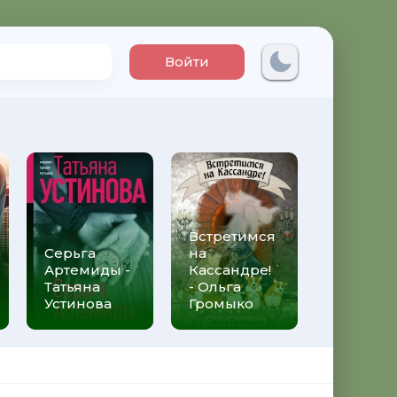
Войти
Встретимся
Три мет
Серьга
на
над неб
Артемиды -
Кассандре!
Трижды 
Татьяна
- Ольга
Федери
Устинова
Громыко
Моччиа