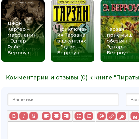
Джон
Картер –
Приключен
Тарзан -
марсианин
ия Тарзана
приемыш
- Эдгар
в джунглях
обезьян -
Райс
- Эдгар
Эдгар
Берроуз
Берроуз
Берроуз
Комментарии и отзывы (0) к книге "Пираты