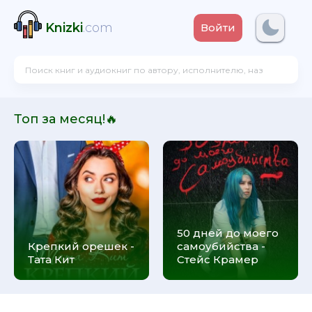
Knizki
.com
Войти
Топ за месяц!🔥
50 дней до моего
Крепкий орешек -
самоубийства -
Тата Кит
Стейс Крамер