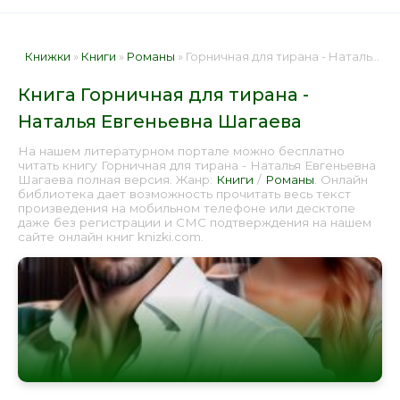
Книжки
»
Книги
»
Романы
» Горничная для тирана - Наталья Евгеньевна Шагаева 📕 - Книга онлайн бесплатно
Книга Горничная для тирана -
Наталья Евгеньевна Шагаева
На нашем литературном портале можно бесплатно
читать книгу Горничная для тирана - Наталья Евгеньевна
Шагаева полная версия. Жанр:
Книги
/
Романы
. Онлайн
библиотека дает возможность прочитать весь текст
произведения на мобильном телефоне или десктопе
даже без регистрации и СМС подтверждения на нашем
сайте онлайн книг knizki.com.