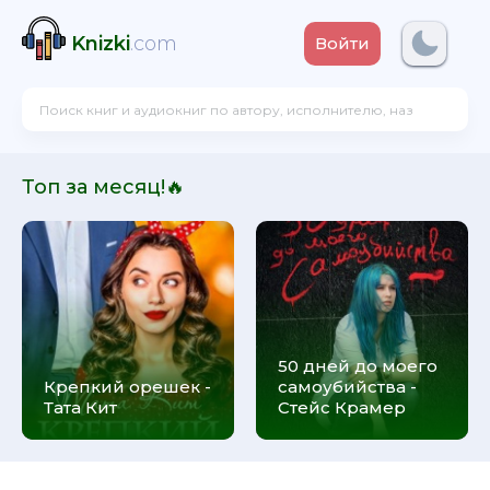
Knizki
.com
Войти
Топ за месяц!🔥
50 дней до моего
Крепкий орешек -
самоубийства -
Тата Кит
Стейс Крамер