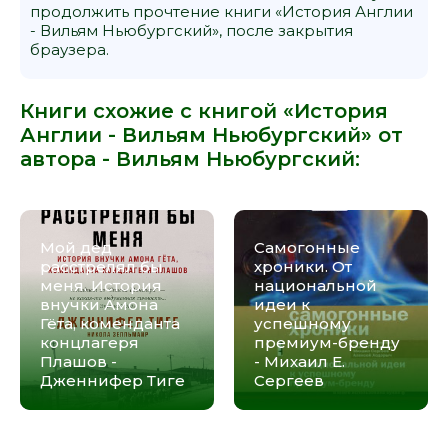
продолжить прочтение книги «История Англии
- Вильям Ньюбургский», после закрытия
браузера.
Книги схожие с книгой «История
Англии - Вильям Ньюбургский» от
автора -
Вильям Ньюбургский
:
Мой дед
Самогонные
расстрелял бы
хроники. От
меня. История
национальной
внучки Амона
идеи к
Гёта, коменданта
успешному
концлагеря
премиум-бренду
Плашов -
- Михаил Е.
Дженнифер Тиге
Сергеев