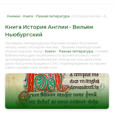
Книжки
»
Книги
»
Разная литература
» История Англии - Вильям Ньюбургский 📕 - Книга онлайн бесплатно
Книга История Англии - Вильям
Ньюбургский
На нашем литературном портале можно бесплатно
читать книгу История Англии - Вильям Ньюбургский
полная версия. Жанр:
Книги
/
Разная литература
. Онлайн
библиотека дает возможность прочитать весь текст
произведения на мобильном телефоне или десктопе
даже без регистрации и СМС подтверждения на нашем
сайте онлайн книг knizki.com.