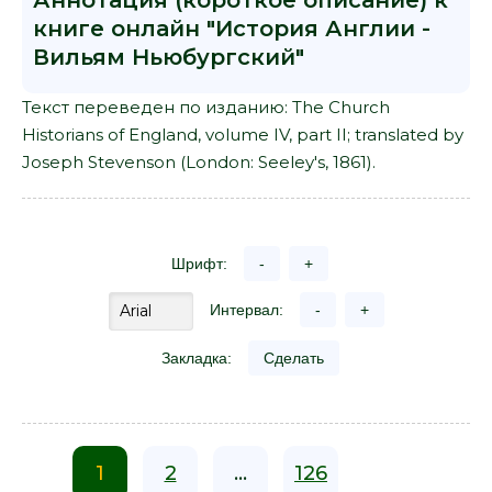
Аннотация (короткое описание) к
книге онлайн "История Англии -
Вильям Ньюбургский"
Текст переведен по изданию: The Church
Historians of England, volume IV, part II; translated by
Joseph Stevenson (London: Seeley's, 1861).
Шрифт:
-
+
Интервал:
-
+
Закладка:
Сделать
1
2
...
126