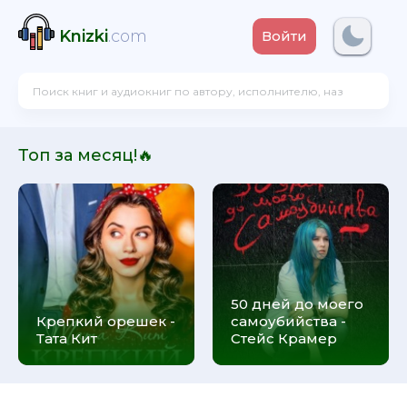
Knizki
.com
Войти
Топ за месяц!🔥
50 дней до моего
Крепкий орешек -
самоубийства -
Тата Кит
Стейс Крамер