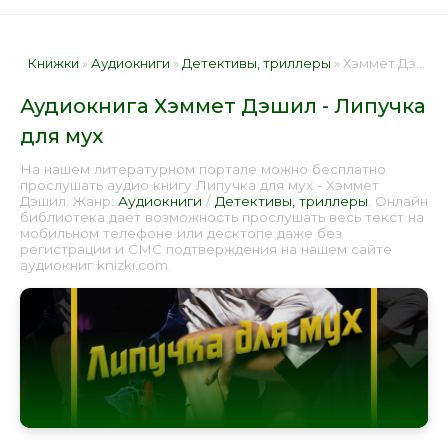
Книжки
»
Аудиокниги
»
Детективы, триллеры
» Хэммет Дэшил - Липучка для мух 📕 - Книга онлайн бесплатно
Аудиокнига Хэммет Дэшил - Липучка
для мух
На нашем литературном портале можно бесплатно
прослушать аудио книгу Липучка для мух - Хэммет
Дэшил. Жанр:
Аудиокниги
/
Детективы, триллеры
. Онлайн
библиотека дает возможность прослушать весь текст на
мобильном телефоне или десктопе даже без
регистрации и СМС подтверждения на нашем сайте
аудиокниг knizki.com.