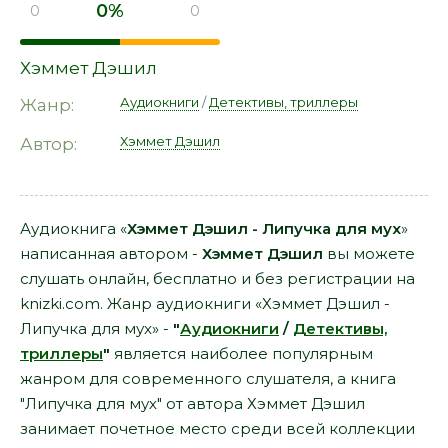
0%
0
0
Хэммет Дэшил
Аудиокниги
/
Детективы, триллеры
Жанр:
Хэммет Дэшил
Автор:
Аудиокнига «
Хэммет Дэшил - Липучка для мух
»
написанная автором -
Хэммет Дэшил
вы можете
слушать онлайн, бесплатно и без регистрации на
knizki.com. Жанр аудиокниги «Хэммет Дэшил -
Липучка для мух» -
"
Аудиокниги
/
Детективы,
триллеры
"
является наиболее популярным
жанром для современного слушателя, а книга
"Липучка для мух" от автора Хэммет Дэшил
занимает почетное место среди всей коллекции