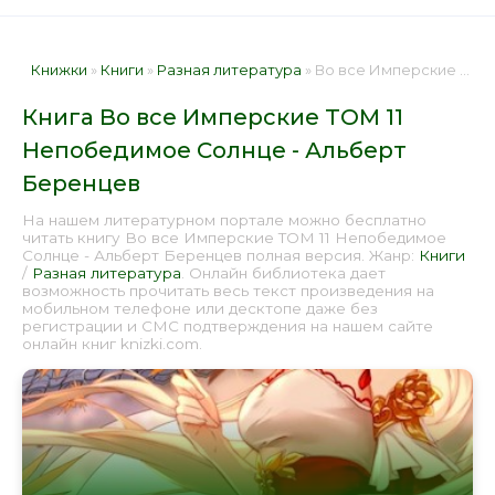
Книжки
»
Книги
»
Разная литература
» Во все Имперские ТОМ 11 Непобедимое Солнце - Альберт Беренцев 📕 - Книга онлайн бесплатно
Книга Во все Имперские ТОМ 11
Непобедимое Солнце - Альберт
Беренцев
На нашем литературном портале можно бесплатно
читать книгу Во все Имперские ТОМ 11 Непобедимое
Солнце - Альберт Беренцев полная версия. Жанр:
Книги
/
Разная литература
. Онлайн библиотека дает
возможность прочитать весь текст произведения на
мобильном телефоне или десктопе даже без
регистрации и СМС подтверждения на нашем сайте
онлайн книг knizki.com.