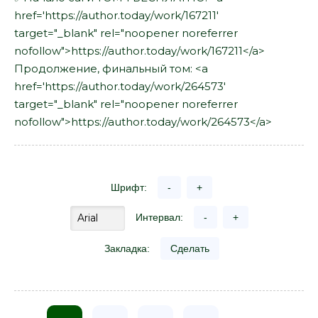
href='https://author.today/work/167211'
target="_blank" rel="noopener noreferrer
nofollow">https://author.today/work/167211</a>
Продолжение, финальный том: <a
href='https://author.today/work/264573'
target="_blank" rel="noopener noreferrer
nofollow">https://author.today/work/264573</a>
Шрифт:
-
+
Интервал:
-
+
Закладка:
Сделать