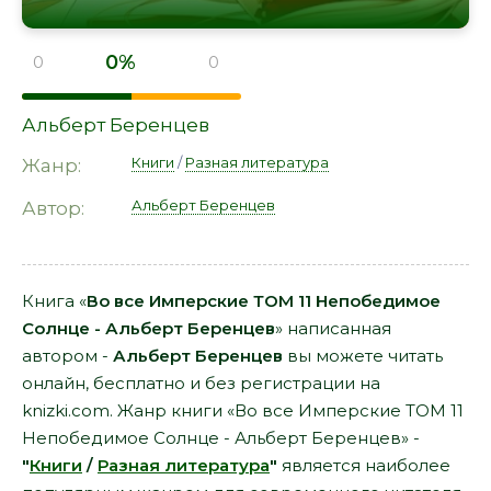
0%
0
0
Альберт Беренцев
Книги
/
Разная литература
Жанр:
Альберт Беренцев
Автор:
Книга «
Во все Имперские ТОМ 11 Непобедимое
Солнце - Альберт Беренцев
» написанная
автором -
Альберт Беренцев
вы можете читать
онлайн, бесплатно и без регистрации на
knizki.com. Жанр книги «Во все Имперские ТОМ 11
Непобедимое Солнце - Альберт Беренцев» -
"
Книги
/
Разная литература
"
является наиболее