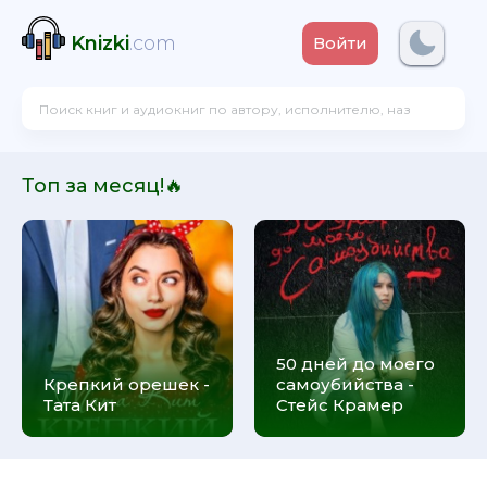
Knizki
.com
Войти
Топ за месяц!🔥
50 дней до моего
Крепкий орешек -
самоубийства -
Тата Кит
Стейс Крамер