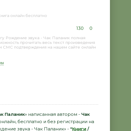
 Книга онлайн бесплатно
130
0
гу Рождение звука - Чак Паланик полная
можность прочитать весь текст произведения
 и СМС подтверждения на нашем сайте онлайн
ры
ак Паланик
» написанная автором -
Чак
онлайн, бесплатно и без регистрации на
ждение звука - Чак Паланик» -
"
Книги
/