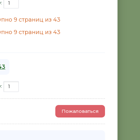
у:
пно 9 страниц из 43
пно 9 страниц из 43
43
у:
Пожаловаться