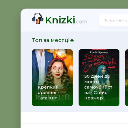
Knizki
рет Энн Уайт
.com
Топ за месяц!🔥
Омер
50 дней до
моего
йцы - Лорет Энн Уайт
Крепкий
самоубийст
орешек -
ва - Стейс
Тата Кит
Крамер
 Паркс