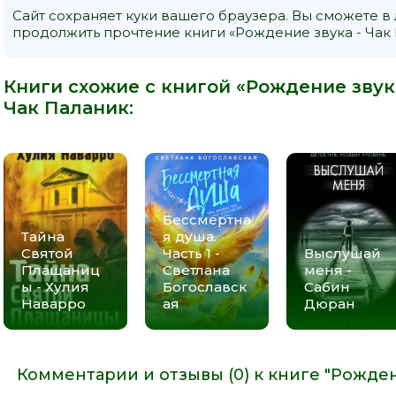
Сайт сохраняет куки вашего браузера. Вы сможете в
продолжить прочтение книги «Рождение звука - Чак 
Книги схожие с книгой «Рождение звука
Чак Паланик
:
Бессмертна
Тайна
я душа.
Святой
Часть 1 -
Выслушай
Плащаниц
Светлана
меня -
ы - Хулия
Богославск
Сабин
Наварро
ая
Дюран
Комментарии и отзывы (0) к книге "Рожден