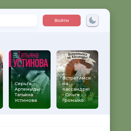
Войти
Встретимся
Три мет
Серьга
на
над неб
Артемиды -
Кассандре!
Трижды 
Татьяна
- Ольга
Федери
Устинова
Громыко
Моччиа