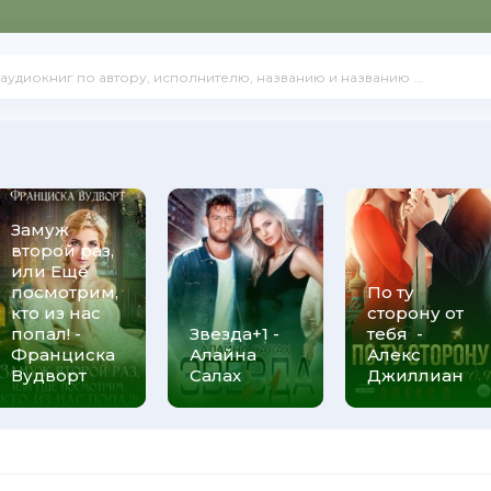
Замуж
второй раз,
или Ещё
посмотрим,
По ту
кто из нас
сторону от
попал! -
Звезда+1 -
тебя -
Франциска
Алайна
Алекс
Вудворт
Салах
Джиллиан