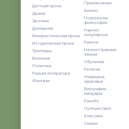
Приключения
Детская проза
Бизнес
Драма
Психология,
Эротика
философия
Домашняя
Научно-
популярное
Юмористическая проза
Разное
Историческая проза
На иностранных
Триллеры
языках
Военные
Обучение
Политика
Религия
Разная литература
Медицина,
Фэнтези
здоровье
Биографии,
мемуары
Ранобэ
Путешествия
Классика
Сказки