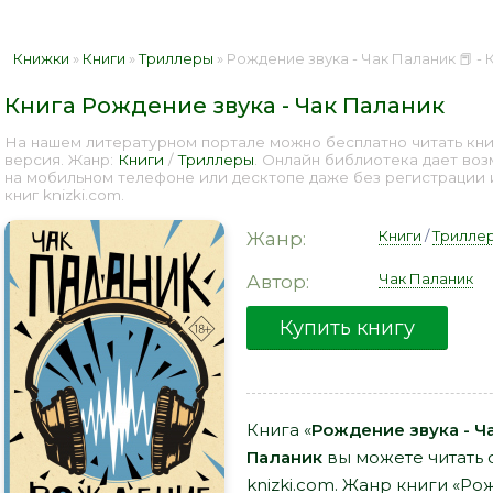
Книжки
»
Книги
»
Триллеры
» Рождение звука - Чак Паланик 📕 -
Книга Рождение звука - Чак Паланик
На нашем литературном портале можно бесплатно читать кни
версия. Жанр:
Книги
/
Триллеры
. Онлайн библиотека дает воз
на мобильном телефоне или десктопе даже без регистрации
книг knizki.com.
Книги
/
Трилле
Жанр:
Чак Паланик
Автор:
Купить книгу
Книга «
Рождение звука - Ч
Паланик
вы можете читать 
knizki.com. Жанр книги «Ро