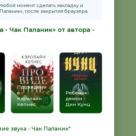
 любой момент сделать закладку и
Паланик», после закрытия браузера.
 - Чак Паланик» от автора -
Провидени
е -
Ребенок-
Кэролайн
демон -
Кепнес
Дин Кунц
ие звука - Чак Паланик"