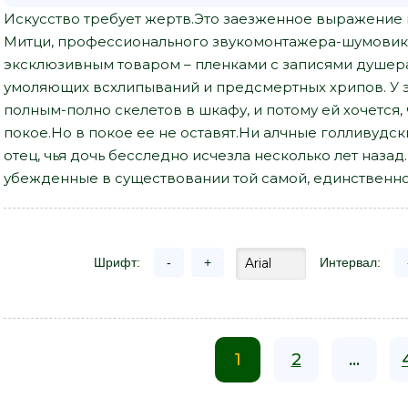
Искусство требует жертв.Это заезженное выражение к
Митци, профессионального звукомонтажера-шумовика
эксклюзивным товаром – пленками с записями душер
умоляющих всхлипываний и предсмертных хрипов. У 
полным-полно скелетов в шкафу, и потому ей хочется, 
покое.Но в покое ее не оставят.Ни алчные голливуд
отец, чья дочь бесследно исчезла несколько лет наза
убежденные в существовании той самой, единственно
Шрифт:
-
+
Интервал:
1
2
...