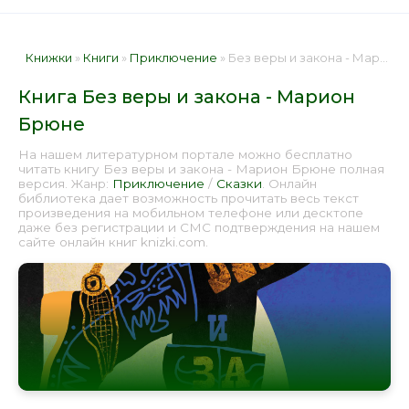
Книжки
»
Книги
»
Приключение
» Без веры и закона - Марион Брюне 📕 - Книга онлайн бесплатно
Книга Без веры и закона - Марион
Брюне
На нашем литературном портале можно бесплатно
читать книгу Без веры и закона - Марион Брюне полная
версия. Жанр:
Приключение
/
Сказки
. Онлайн
библиотека дает возможность прочитать весь текст
произведения на мобильном телефоне или десктопе
даже без регистрации и СМС подтверждения на нашем
сайте онлайн книг knizki.com.