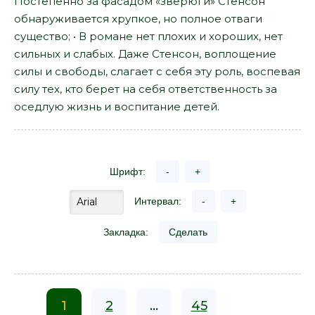
Постепенно за фасадом «зверюги» Стенсон
обнаруживается хрупкое, но полное отваги
существо; • В романе нет плохих и хороших, нет
сильных и слабых. Даже Стенсон, воплощение
силы и свободы, слагает с себя эту роль, воспевая
силу тех, кто берет на себя ответственность за
оседлую жизнь и воспитание детей.
Шрифт:
-
+
Интервал:
-
+
Закладка:
Сделать
1
2
...
45