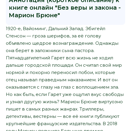
Аннотация (короткое описание) к
книге онлайн "Без веры и закона -
Марион Брюне"
1920-е, Вайоминг, Дальний Запад. Эбигейл
Стенсон — гроза шерифов, за её голову
объявлено щедрое вознаграждение. Однажды
она берет в заложники сына пастора.
Пятнадцатилетний Гарет всю жизнь не ходил
дальше городской площади. Он считал свой мир
нормой и покорно переносил побои, которые
отец называл праведным наказанием. И вот он
оказывается с глазу на глаз с воплощением зла.
Но как быть, если Гарет уже ощутил вкус свободы
и узнал другую жизнь? Марион Брюне виртуозно
пишет в самых разных жанрах. Триллеры,
детективы, вестерны — все её книги публикуют
крупнейшие французские издательства. В 2018
году Марион получила Большую премию