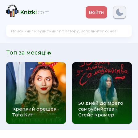
Knizki
.com
Войти
Топ за месяц!🔥
50 дней до моего
Крепкий орешек -
самоубийства -
Тата Кит
Стейс Крамер