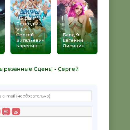
Мифы и
Легенды
VIII -
Сергей
Бард 9 -
Витальевич
Евгений
Карелин
Лисицин
 Вырезанные Сцены - Сергей