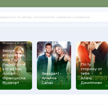
Замуж
второй раз,
или Ещё
посмотрим,
По ту
кто из нас
сторону от
попал! -
Звезда+1 -
тебя -
Франциска
Алайна
Алекс
Вудворт
Салах
Джиллиан