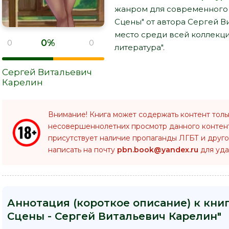
жанром для современного ч
Сцены" от автора Сергей В
место среди всей коллекци
0%
0
0
литература".
Сергей Витальевич
Карелин
Внимание! Книга может содержать контент толь
несовершеннолетних просмотр данного конте
присутствует наличие пропаганды ЛГБТ и друго
написать на почту
pbn.book@yandex.ru
для уда
Аннотация (короткое описание) к кни
Сцены - Сергей Витальевич Карелин"