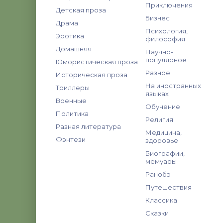
Приключения
Детская проза
Бизнес
Драма
Психология,
Эротика
философия
Домашняя
Научно-
популярное
Юмористическая проза
Разное
Историческая проза
На иностранных
Триллеры
языках
Военные
Обучение
Политика
Религия
Разная литература
Медицина,
Фэнтези
здоровье
Биографии,
мемуары
Ранобэ
Путешествия
Классика
Сказки