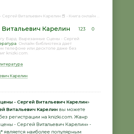
ргей Витальевич Карелин 📕 - Книга онлайн бесплатно
й Витальевич Карелин
123
0
гу Бард. Вырезанные Сцены - Сергей
ература
. Онлайн библиотека дает
ом телефоне или десктопе даже без
г knizki.com.
литература
евич Карелин
цены - Сергей Витальевич Карелин
»
ей Витальевич Карелин
вы можете
 без регистрации на knizki.com. Жанр
цены - Сергей Витальевич Карелин» -
а
"
является наиболее популярным