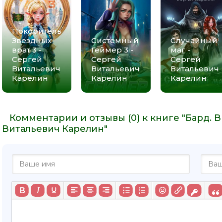
Покоритель
Звездных
Системный
Случайный
врат 3 -
Геймер 3 -
маг -
Сергей
Сергей
Сергей
Витальевич
Витальевич
Витальевич
Карелин
Карелин
Карелин
Комментарии и отзывы (0) к книге "Бард.
Витальевич Карелин"