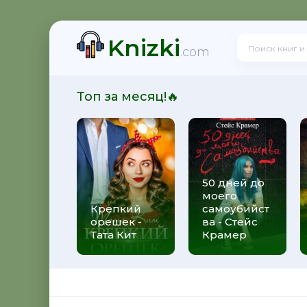
Knizki
 - Юрий Александрович Широков
.com
Топ за месяц!🔥
итальевич Осадчук
50 дней до
моего
свой долг - Яков Аркадьевич Гордин
Крепкий
самоубийст
орешек -
ва - Стейс
Тата Кит
Крамер
 Андрей Боярский