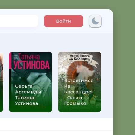
Войти
Встретимся
Три мет
Серьга
на
над неб
Артемиды -
Кассандре!
Трижды 
Татьяна
- Ольга
Федери
Устинова
Громыко
Моччиа