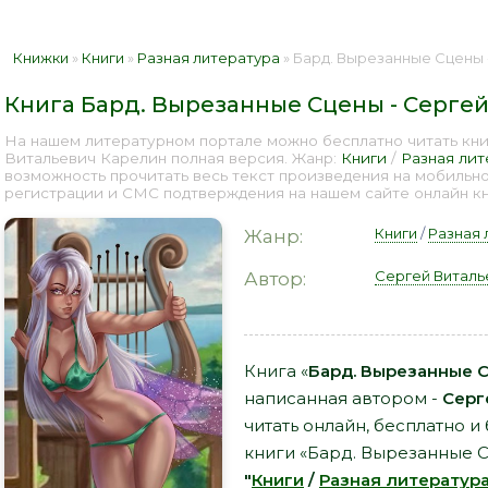
Книжки
»
Книги
»
Разная литература
» Бард. Вырезанные Сцены - Се
Книга Бард. Вырезанные Сцены - Серге
На нашем литературном портале можно бесплатно читать кни
Витальевич Карелин полная версия. Жанр:
Книги
/
Разная лит
возможность прочитать весь текст произведения на мобильн
регистрации и СМС подтверждения на нашем сайте онлайн кни
Книги
/
Разная 
Жанр:
Сергей Виталь
Автор:
Книга «
Бард. Вырезанные С
написанная автором -
Серг
читать онлайн, бесплатно и
книги «Бард. Вырезанные С
"
Книги
/
Разная литератур