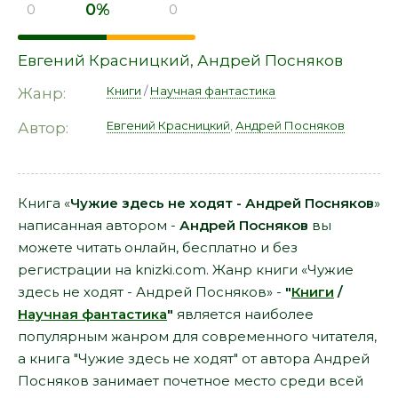
0%
0
0
Евгений Красницкий
,
Андрей Посняков
Книги
/
Научная фантастика
Жанр:
Евгений Красницкий
,
Андрей Посняков
Автор:
Книга «
Чужие здесь не ходят - Андрей Посняков
»
написанная автором -
Андрей Посняков
вы
можете читать онлайн, бесплатно и без
регистрации на knizki.com. Жанр книги «Чужие
здесь не ходят - Андрей Посняков» -
"
Книги
/
Научная фантастика
"
является наиболее
популярным жанром для современного читателя,
а книга "Чужие здесь не ходят" от автора Андрей
Посняков занимает почетное место среди всей