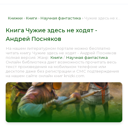
Книжки
»
Книги
»
Научная фантастика
» Чужие здесь не ходят - Андрей Посняков 📕 - Книга онлайн бесплатно
Книга Чужие здесь не ходят -
Андрей Посняков
На нашем литературном портале можно бесплатно
читать книгу Чужие здесь не ходят - Андрей Посняков
полная версия. Жанр:
Книги
/
Научная фантастика
.
Онлайн библиотека дает возможность прочитать весь
текст произведения на мобильном телефоне или
десктопе даже без регистрации и СМС подтверждения
на нашем сайте онлайн книг knizki.com.