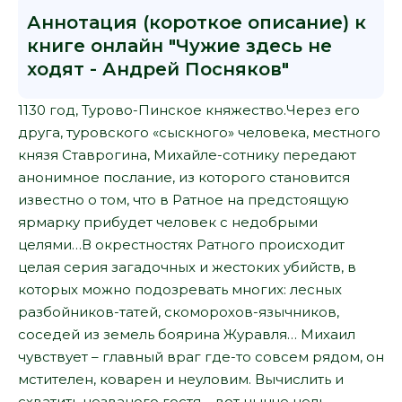
Аннотация (короткое описание) к
книге онлайн "Чужие здесь не
ходят - Андрей Посняков"
1130 год, Турово-Пинское княжество.Через его
друга, туровского «сыскного» человека, местного
князя Ставрогина, Михайле-сотнику передают
анонимное послание, из которого становится
известно о том, что в Ратное на предстоящую
ярмарку прибудет человек с недобрыми
целями…В окрестностях Ратного происходит
целая серия загадочных и жестоких убийств, в
которых можно подозревать многих: лесных
разбойников-татей, скоморохов-язычников,
соседей из земель боярина Журавля… Михаил
чувствует – главный враг где-то совсем рядом, он
мстителен, коварен и неуловим. Вычислить и
схватить незваного гостя – вот нынче цель