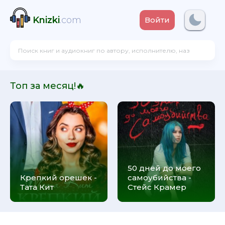
Knizki
.com
Войти
Топ за месяц!🔥
50 дней до моего
Крепкий орешек -
самоубийства -
Тата Кит
Стейс Крамер