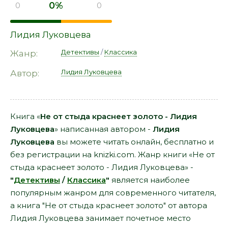
0%
0
0
Лидия Луковцева
Детективы
/
Классика
Жанр:
Лидия Луковцева
Автор:
Книга «
Не от стыда краснеет золото - Лидия
Луковцева
» написанная автором -
Лидия
Луковцева
вы можете читать онлайн, бесплатно и
без регистрации на knizki.com. Жанр книги «Не от
стыда краснеет золото - Лидия Луковцева» -
"
Детективы
/
Классика
"
является наиболее
популярным жанром для современного читателя,
а книга "Не от стыда краснеет золото" от автора
Лидия Луковцева занимает почетное место