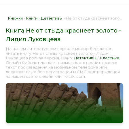
Книжки
»
Книги
»
Детективы
» Не от стыда краснеет золото - Лидия Луковцева 📕 - Книга онлайн бесплатно
Книга Не от стыда краснеет золото -
Лидия Луковцева
На нашем литературном портале можно бесплатно
читать книгу Не от стыда краснеет золото - Лидия
Луковцева полная версия. Жанр:
Детективы
/
Классика
.
Онлайн библиотека дает возможность прочитать весь
текст произведения на мобильном телефоне или
десктопе даже без регистрации и СМС подтверждения
на нашем сайте онлайн книг knizki.com.