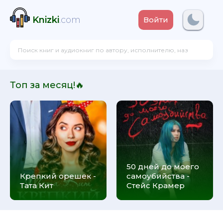
Knizki
.com
Войти
Топ за месяц!🔥
50 дней до моего
Крепкий орешек -
самоубийства -
Тата Кит
Стейс Крамер