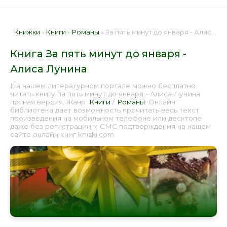
Книжки
»
Книги
»
Романы
» За пять минут до января - Алиса Лунина 📕 - Книга онлайн бесплатно
Книга За пять минут до января -
Алиса Лунина
На нашем литературном портале можно бесплатно
читать книгу За пять минут до января - Алиса Лунина
полная версия. Жанр:
Книги
/
Романы
. Онлайн
библиотека дает возможность прочитать весь текст
произведения на мобильном телефоне или десктопе
даже без регистрации и СМС подтверждения на нашем
сайте онлайн книг knizki.com.