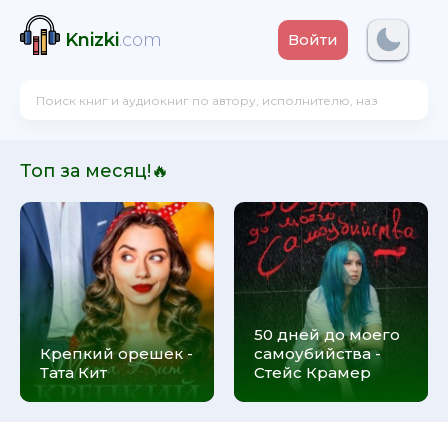
Knizki
.com
Войти
Топ за месяц!🔥
50 дней до моего
Крепкий орешек -
самоубийства -
Тата Кит
Стейс Крамер