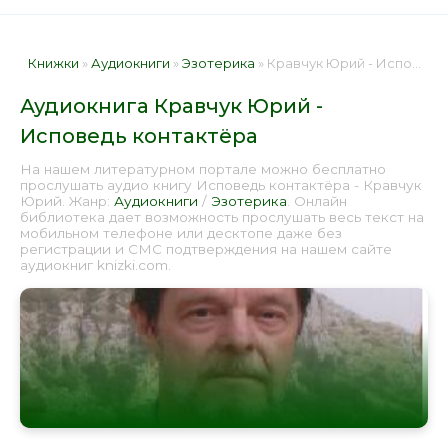
Книжки
»
Аудиокниги
»
Эзотерика
» Кравчук Юрий - Исповедь контактёра 📕 - Книга онлайн бесплатно
Аудиокнига Кравчук Юрий -
Исповедь контактёра
На нашем литературном портале можно бесплатно
прослушать аудио книгу Исповедь контактёра - Кравчук
Юрий. Жанр:
Аудиокниги
/
Эзотерика
. Онлайн
библиотека дает возможность прослушать весь текст на
мобильном телефоне или десктопе даже без
регистрации и СМС подтверждения на нашем сайте
аудиокниг knizki.com.