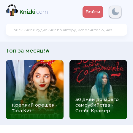
Knizki
.com
Войти
Топ за месяц!🔥
50 дней до моего
Крепкий орешек -
самоубийства -
Тата Кит
Стейс Крамер