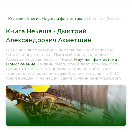
Книжки
»
Книги
»
Научная фантастика
» Некеша - Дмитрий Александрович Ахметшин 📕 - Книга онлайн бесплатно
Книга Некеша - Дмитрий
Александрович Ахметшин
На нашем литературном портале можно бесплатно
читать книгу Некеша - Дмитрий Александрович
Ахметшин полная версия. Жанр:
Научная фантастика
/
Приключение
. Онлайн библиотека дает возможность
прочитать весь текст произведения на мобильном
телефоне или десктопе даже без регистрации и СМС
подтверждения на нашем сайте онлайн книг knizki.com.