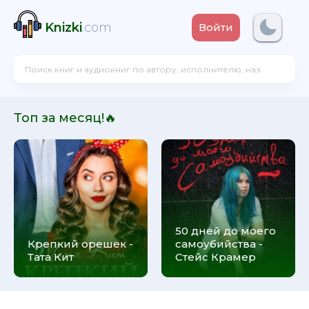
Knizki
.com
Войти
Топ за месяц!🔥
50 дней до моего
Крепкий орешек -
самоубийства -
Тата Кит
Стейс Крамер