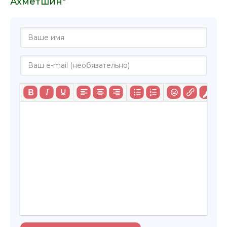
Ахметшин"