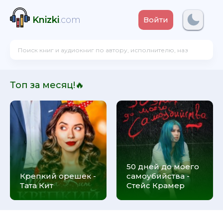
Knizki
.com
Войти
Топ за месяц!🔥
50 дней до моего
Крепкий орешек -
самоубийства -
Тата Кит
Стейс Крамер