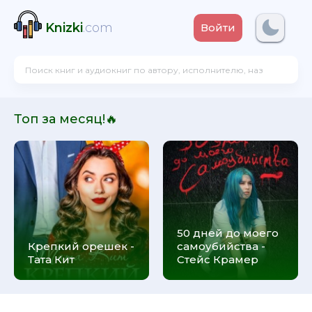
Knizki
.com
Войти
Топ за месяц!🔥
50 дней до моего
Крепкий орешек -
самоубийства -
Тата Кит
Стейс Крамер