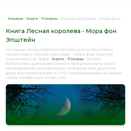
Книжки
»
Книги
»
Романы
» Лесная королева - Мора фон Эпштейн 📕 - Книга онлайн бесплатно
Книга Лесная королева - Мора фон
Эпштейн
На нашем литературном портале можно бесплатно
читать книгу Лесная королева - Мора фон Эпштейн
полная версия. Жанр:
Книги
/
Романы
. Онлайн
библиотека дает возможность прочитать весь текст
произведения на мобильном телефоне или десктопе
даже без регистрации и СМС подтверждения на нашем
сайте онлайн книг knizki.com.