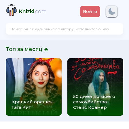
Knizki
.com
Войти
Топ за месяц!🔥
50 дней до моего
Крепкий орешек -
самоубийства -
Тата Кит
Стейс Крамер