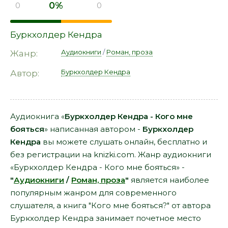
0%
0
0
Буркхолдер Кендра
Аудиокниги
/
Роман, проза
Жанр:
Буркхолдер Кендра
Автор:
Аудиокнига «
Буркхолдер Кендра - Кого мне
бояться
» написанная автором -
Буркхолдер
Кендра
вы можете слушать онлайн, бесплатно и
без регистрации на knizki.com. Жанр аудиокниги
«Буркхолдер Кендра - Кого мне бояться» -
"
Аудиокниги
/
Роман, проза
"
является наиболее
популярным жанром для современного
слушателя, а книга "Кого мне бояться?" от автора
Буркхолдер Кендра занимает почетное место