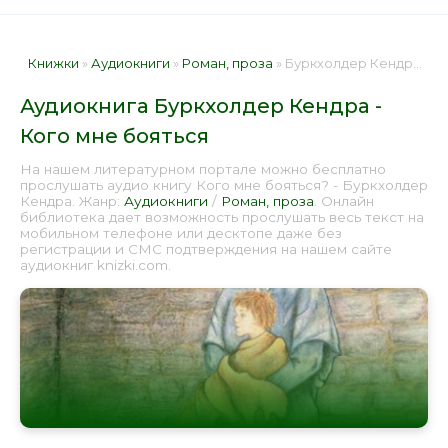
Книжки
»
Аудиокниги
»
Роман, проза
» Буркхолдер Кендра - Кого мне бояться 📕 - Книга онлайн бесплатно
Аудиокнига Буркхолдер Кендра -
Кого мне бояться
На нашем литературном портале можно бесплатно
прослушать аудио книгу Кого мне бояться? - Буркхолдер
Кендра. Жанр:
Аудиокниги
/
Роман, проза
. Онлайн
библиотека дает возможность прослушать весь текст на
мобильном телефоне или десктопе даже без
регистрации и СМС подтверждения на нашем сайте
аудиокниг knizki.com.