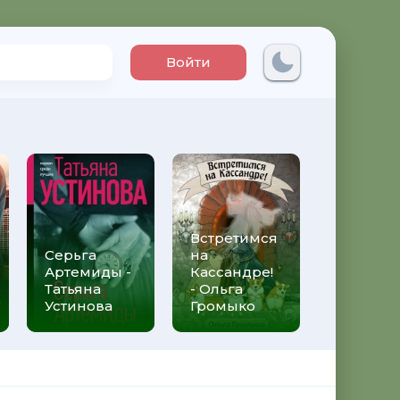
Войти
Встретимся
Три мет
Серьга
на
над неб
Артемиды -
Кассандре!
Трижды 
Татьяна
- Ольга
Федери
Устинова
Громыко
Моччиа