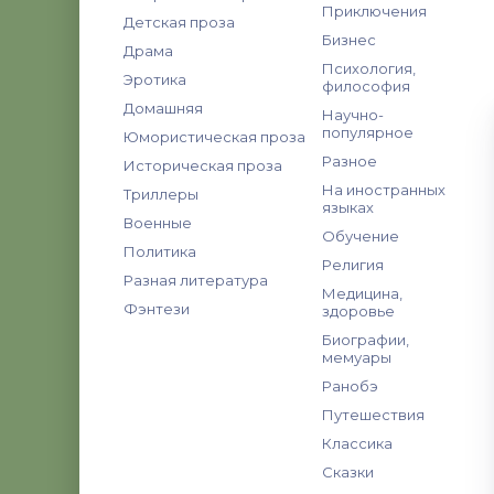
Приключения
Детская проза
Бизнес
Драма
Психология,
Эротика
философия
Домашняя
Научно-
популярное
Юмористическая проза
Разное
Историческая проза
На иностранных
Триллеры
языках
Военные
Обучение
Политика
Религия
Разная литература
Медицина,
Фэнтези
здоровье
Биографии,
мемуары
Ранобэ
Путешествия
Классика
Сказки