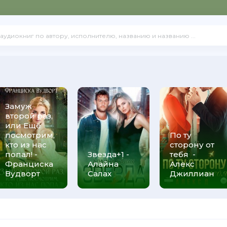
Замуж
второй раз,
или Ещё
посмотрим,
По ту
кто из нас
сторону от
попал! -
Звезда+1 -
тебя -
Франциска
Алайна
Алекс
Вудворт
Салах
Джиллиан