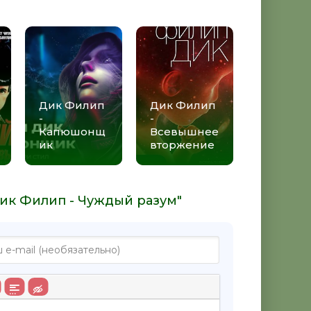
Дик Филип
Дик Филип
-
-
Капюшонщ
Всевышнее
ик
вторжение
Дик Филип - Чуждый разум"