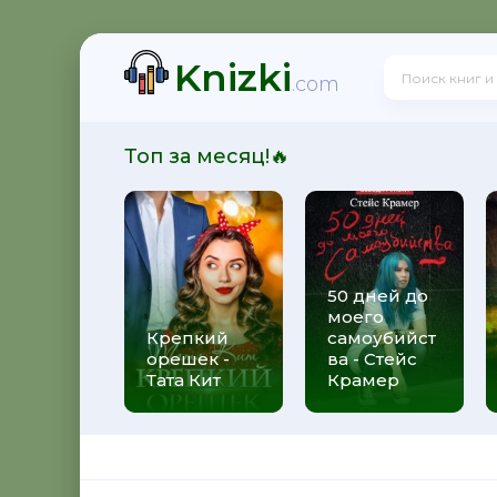
Knizki
здная Тень
.com
Топ за месяц!🔥
нкуренты
50 дней до
моего
зрушитель божественных замыслов
Крепкий
самоубийст
орешек -
ва - Стейс
Тата Кит
Крамер
 Черные бушлаты. Диверсант из будущего