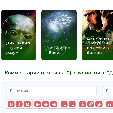
Дик Филип
Дик Филип
- Бегущий
- Чужой
Дик Филип
по лезвию
разум
- Валис
бритвы
Комментарии и отзывы (0) к аудиокниге "