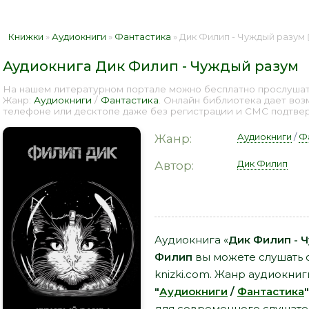
Книжки
»
Аудиокниги
»
Фантастика
» Дик Филип - Чуждый разум 
Аудиокнига Дик Филип - Чуждый разум
На нашем литературном портале можно бесплатно прослушать
Жанр:
Аудиокниги
/
Фантастика
. Онлайн библиотека дает воз
телефоне или десктопе даже без регистрации и СМС подтверж
Аудиокниги
/
Ф
Жанр:
Дик Филип
Автор:
Аудиокнига «
Дик Филип - 
Филип
вы можете слушать о
knizki.com. Жанр аудиокниг
"
Аудиокниги
/
Фантастика
"
для современного слушател