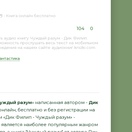
📕 - Книга онлайн бесплатно
104
0
 аудио книгу Чуждый разум - Дик Филип.
можность прослушать весь текст на мобильном
дения на нашем сайте аудиокниг knizki.com.
антастика
Чуждый разум
» написанная автором -
Дик
нлайн, бесплатно и без регистрации на
и «Дик Филип - Чуждый разум» -
является наиболее популярным жанром
я, а книга "Чуждый разум" от автора Дик