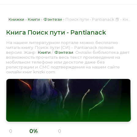
Книжки
»
Книги
»
Фэнтези
» Поиск пути - Pantianack 📕 - Книга онлайн бесплатно
Книга Поиск пути - Pantianack
На нашем литературном портале можно бесплатно
читать книгу Поиск пути (СИ) - Pantianack полная
версия. Жанр:
Книги
/
Фэнтези
. Онлайн библиотека дает
возможность прочитать весь текст произведения на
мобильном телефоне или десктопе даже без
регистрации и СМС подтверждения на нашем сайте
онлайн книг knizki.com.
0%
0
0