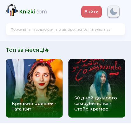
Knizki
.com
Войти
Топ за месяц!🔥
50 дней до моего
Крепкий орешек -
самоубийства -
Тата Кит
Стейс Крамер