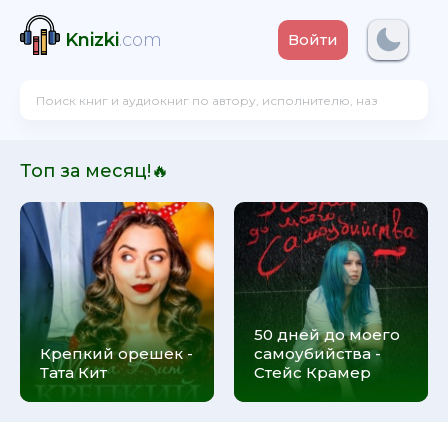
Knizki
.com
Войти
Топ за месяц!🔥
50 дней до моего
Крепкий орешек -
самоубийства -
Тата Кит
Стейс Крамер