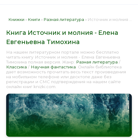
Книжки
»
Книги
»
Разная литература
» Источник и молния - Елена Евгеньевна Тимохина 📕 - Книга онлайн бесплатно
Книга Источник и молния - Елена
Евгеньевна Тимохина
На нашем литературном портале можно бесплатно
читать книгу Источник и молния - Елена Евгеньевна
Тимохина полная версия. Жанр:
Разная литература
/
Классика
/
Научная фантастика
. Онлайн библиотека
дает возможность прочитать весь текст произведения
на мобильном телефоне или десктопе даже без
регистрации и СМС подтверждения на нашем сайте
онлайн книг knizki.com.