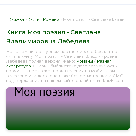
Книжки
»
Книги
»
Романы
» Моя поэзия - Светлана Владимировна Лебедева 📕 - Книга онлайн бесплатно
Книга Моя поэзия - Светлана
Владимировна Лебедева
На нашем литературном портале можно бесплатно
читать книгу Моя поэзия - Светлана Владимировна
Лебедева полная версия. Жанр:
Романы
/
Разная
литература
. Онлайн библиотека дает возможность
прочитать весь текст произведения на мобильном
телефоне или десктопе даже без регистрации и СМС
подтверждения на нашем сайте онлайн книг knizki.com.