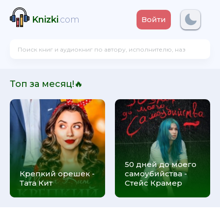
Knizki
.com
Войти
Топ за месяц!🔥
50 дней до моего
Крепкий орешек -
самоубийства -
Тата Кит
Стейс Крамер