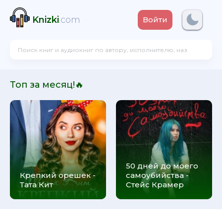
Knizki
.com
Войти
Топ за месяц!🔥
50 дней до моего
Крепкий орешек -
самоубийства -
Тата Кит
Стейс Крамер