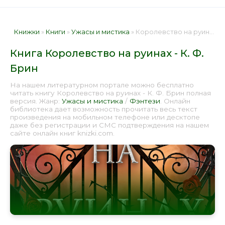
Книжки
»
Книги
»
Ужасы и мистика
» Королевство на руинах - К. Ф. Брин 📕 - Книга онлайн бесплатно
Книга Королевство на руинах - К. Ф.
Брин
На нашем литературном портале можно бесплатно
читать книгу Королевство на руинах - К. Ф. Брин полная
версия. Жанр:
Ужасы и мистика
/
Фэнтези
. Онлайн
библиотека дает возможность прочитать весь текст
произведения на мобильном телефоне или десктопе
даже без регистрации и СМС подтверждения на нашем
сайте онлайн книг knizki.com.