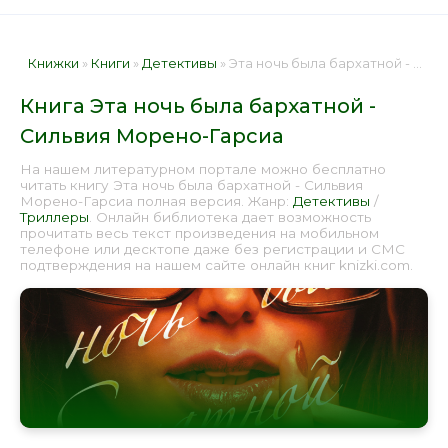
Книжки
»
Книги
»
Детективы
» Эта ночь была бархатной - Сильвия Морено-Гарсиа 📕 - Книга онлайн бесплатно
Книга Эта ночь была бархатной -
Сильвия Морено-Гарсиа
На нашем литературном портале можно бесплатно
читать книгу Эта ночь была бархатной - Сильвия
Морено-Гарсиа полная версия. Жанр:
Детективы
/
Триллеры
. Онлайн библиотека дает возможность
прочитать весь текст произведения на мобильном
телефоне или десктопе даже без регистрации и СМС
подтверждения на нашем сайте онлайн книг knizki.com.