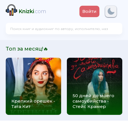
Knizki
.com
Войти
Топ за месяц!🔥
50 дней до моего
Крепкий орешек -
самоубийства -
Тата Кит
Стейс Крамер