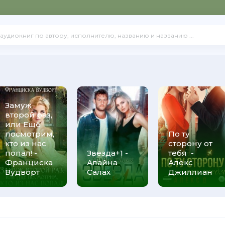
Замуж
второй раз,
или Ещё
посмотрим,
По ту
кто из нас
сторону от
попал! -
Звезда+1 -
тебя -
Франциска
Алайна
Алекс
Вудворт
Салах
Джиллиан