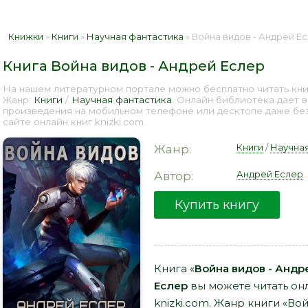
Книжки
»
Книги
»
Научная фантастика
» Война видов - Андрей Ес
Книга Война видов - Андрей Еслер
На нашем литературном портале можно бесплатно читать книг
Жанр:
Книги
/
Научная фантастика
. Онлайн библиотека дает 
произведения на мобильном телефоне или десктопе даже бе
сайте онлайн книг knizki.com.
Книги
/
Научная
Жанр:
Андрей Еслер
Автор:
Купить книгу
Книга «
Война видов - Андр
Еслер
вы можете читать онл
knizki.com. Жанр книги «Во