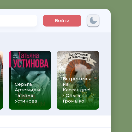
Войти
Встретимся
Три мет
Серьга
на
над неб
Артемиды -
Кассандре!
Трижды 
Татьяна
- Ольга
Федери
Устинова
Громыко
Моччиа