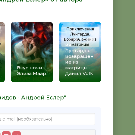
Приключен
ия
Лунгарда.
Возвращен
ие из
Вкус ночи -
матрицы -
Элиза Маар
Данил Volk
видов - Андрей Еслер"