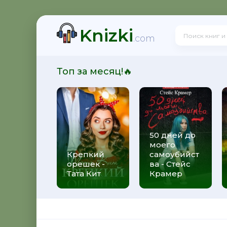
Knizki
! - Ольга Громыко
.com
Топ за месяц!🔥
рсон Петерсен
50 дней до
моего
 Макс Глебов
Крепкий
самоубийст
орешек -
ва - Стейс
Тата Кит
Крамер
гей Лукьяненко