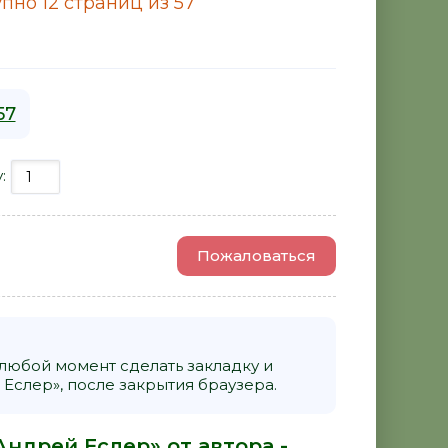
пно 12 страниц из 57
57
у:
Пожаловаться
 любой момент сделать закладку и
Еслер», после закрытия браузера.
Андрей Еслер» от автора -