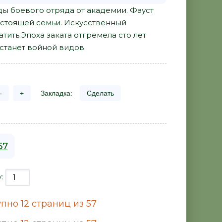
ды боевого отряда от академии. Фауст
астоящей семьи. Искусственный
атить.Эпоха заката отгремела сто лет
 станет войной видов.
-
+
Закладка:
Сделать
57
у:
пно 12 страниц из 57