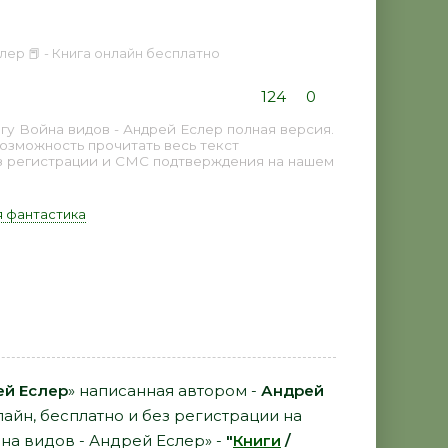
лер 📕 - Книга онлайн бесплатно
124
0
у Война видов - Андрей Еслер полная версия.
возможность прочитать весь текст
з регистрации и СМС подтверждения на нашем
 фантастика
ей Еслер
» написанная автором -
Андрей
айн, бесплатно и без регистрации на
йна видов - Андрей Еслер» -
"
Книги
/