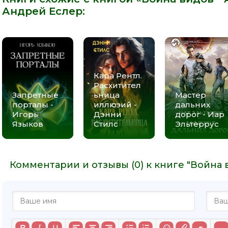
Андрей Еслер
:
Кара Рентл.
Расхитител
Запретные
ьница
Мастер
порталы -
иллюзий -
дальних
Игорь
Дэнни
дорог - Иар
Языков
Стилс
Эльтеррус
Комментарии и отзывы (0) к книге "Война 