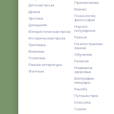
Приключения
Детская проза
Бизнес
Драма
Психология,
Эротика
философия
Домашняя
Научно-
популярное
Юмористическая проза
Разное
Историческая проза
На иностранных
Триллеры
языках
Военные
Обучение
Политика
Религия
Разная литература
Медицина,
Фэнтези
здоровье
Биографии,
мемуары
Ранобэ
Путешествия
Классика
Сказки