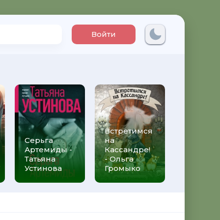
Войти
Встретимся
Три мет
Серьга
на
над неб
Артемиды -
Кассандре!
Трижды 
Татьяна
- Ольга
Федери
Устинова
Громыко
Моччиа