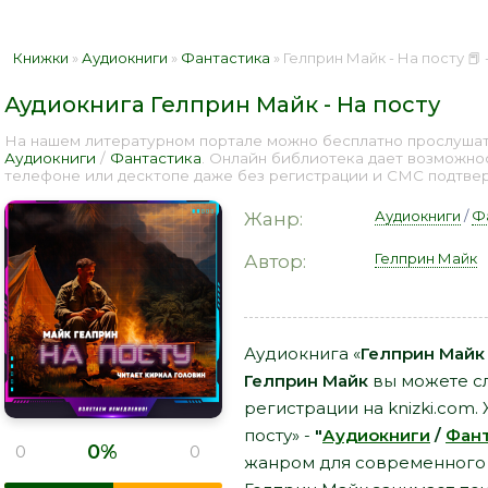
Книжки
»
Аудиокниги
»
Фантастика
» Гелприн Майк - На посту 📕
Аудиокнига Гелприн Майк - На посту
На нашем литературном портале можно бесплатно прослушать 
Аудиокниги
/
Фантастика
. Онлайн библиотека дает возможно
телефоне или десктопе даже без регистрации и СМС подтверж
Аудиокниги
/
Ф
Жанр:
Гелприн Майк
Автор:
Аудиокнига «
Гелприн Майк 
Гелприн Майк
вы можете сл
регистрации на knizki.com.
посту» -
"
Аудиокниги
/
Фант
0%
0
0
жанром для современного сл