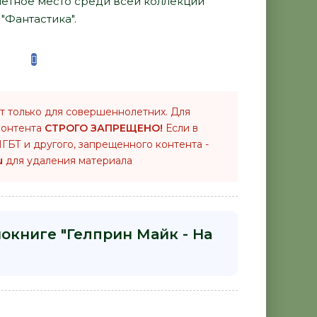
четное место среди всей коллекции
"Фантастика".
т только для совершеннолетних. Для
контента
СТРОГО ЗАПРЕЩЕНО!
Если в
ГБТ и другого, запрещенного контента -
u
для удаления материала
окниге "Гелприн Майк - На