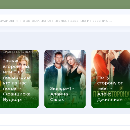
Замуж
второй раз,
или Ещё
посмотрим,
По ту
кто из нас
сторону от
попал! -
Звезда+1 -
тебя -
Франциска
Алайна
Алекс
Вудворт
Салах
Джиллиан