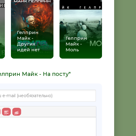
Гелприн
Майк -
Гелприн
Других
Майк -
идей нет
Моль
елприн Майк - На посту"