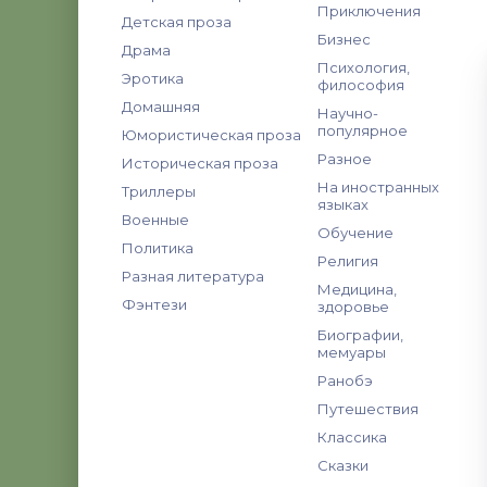
Приключения
Детская проза
Бизнес
Драма
Психология,
Эротика
философия
Домашняя
Научно-
популярное
Юмористическая проза
Разное
Историческая проза
На иностранных
Триллеры
языках
Военные
Обучение
Политика
Религия
Разная литература
Медицина,
Фэнтези
здоровье
Биографии,
мемуары
Ранобэ
Путешествия
Классика
Сказки