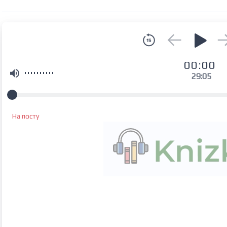
00:00
29:05
На посту