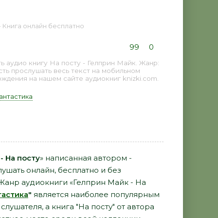
 - Книга онлайн бесплатно
99
0
аудио книгу На посту - Гелприн Майк. Жанр:
сть прослушать весь текст на мобильном
дения на нашем сайте аудиокниг knizki.com.
антастика
- На посту
» написанная автором -
ушать онлайн, бесплатно и без
 Жанр аудиокниги «Гелприн Майк - На
астика
"
является наиболее популярным
ушателя, а книга "На посту" от автора