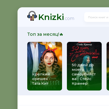
Knizki
здная Тень
.com
Топ за месяц!🔥
нкуренты
50 дней до
моего
зрушитель божественных замыслов
Крепкий
самоубийст
орешек -
ва - Стейс
Тата Кит
Крамер
 Черные бушлаты. Диверсант из будущего