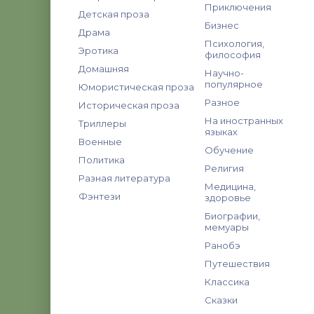
Приключения
Детская проза
Бизнес
Драма
Психология,
Эротика
философия
Домашняя
Научно-
популярное
Юмористическая проза
Разное
Историческая проза
На иностранных
Триллеры
языках
Военные
Обучение
Политика
Религия
Разная литература
Медицина,
Фэнтези
здоровье
Биографии,
мемуары
Ранобэ
Путешествия
Классика
Сказки