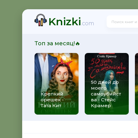
Knizki
ит
.com
Топ за месяц!🔥
50 дней до
моего
 Алекс Джиллиан
Крепкий
самоубийст
орешек -
ва - Стейс
Тата Кит
Крамер
рижды ты - Федерико Моччиа