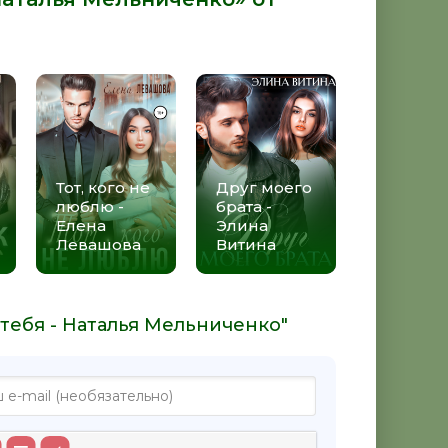
Тот, кого не
Друг моего
люблю -
брата -
Елена
Элина
Левашова
Витина
тебя - Наталья Мельниченко"