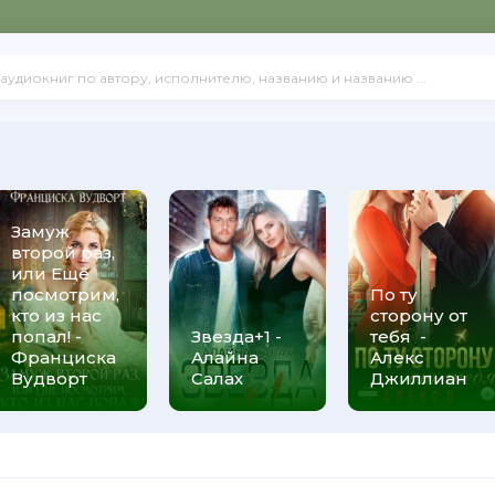
Замуж
второй раз,
или Ещё
посмотрим,
По ту
кто из нас
сторону от
попал! -
Звезда+1 -
тебя -
Франциска
Алайна
Алекс
Вудворт
Салах
Джиллиан