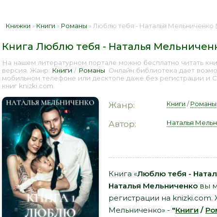
Книжки
»
Книги
»
Романы
» Люблю тебя - Наталья Мельниченко 
Книга Люблю тебя - Наталья Мельничен
На нашем литературном портале можно бесплатно читать кни
версия. Жанр:
Книги
/
Романы
. Онлайн библиотека дает возмо
мобильном телефоне или десктопе даже без регистрации и 
книг knizki.com.
Книги
/
Романы
Жанр:
Наталья Мель
Автор:
Книга «
Люблю тебя - Ната
Наталья Мельниченко
вы м
регистрации на knizki.com.
Мельниченко» -
"
Книги
/
Ро