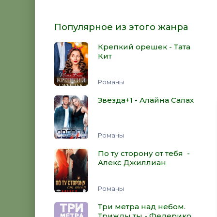
Популярное из этого жанра
Крепкий орешек - Тата
Кит
Романы
Звезда+1 - Алайна Салах
Романы
По ту сторону от тебя -
Алекс Джиллиан
Романы
Три метра над небом.
Трижды ты - Федерико