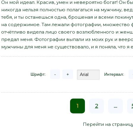
Он мой идеал. Красив, умен и невероятно богат! Он был
никогда нельзя полностью полагаться на мужчину, ве
тебя, и ты останешься одна, брошеная и всеми покинут
на содержимое. Там лежали фотографии, множество ф
отчётливо видела лицо своего возлюбленного и женщ
предал меня. Фотографии выпали из моих рук и вееро
мужчины для меня не существовало, и я поняла, что я 
Шрифт:
-
+
Интервал:
1
2
...
Перейти на страниц