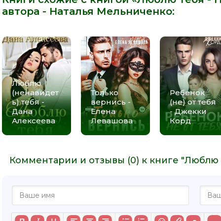
автора -
Наталья Мельниченко
:
Люблю
(ненавидет
Только
Ребенок
ь) тебя -
вернись -
(не) от тебя
Дана
Елена
- Джекки
Алексеева
Левашова
Корд
Комментарии и отзывы (0) к книге "Люблю 