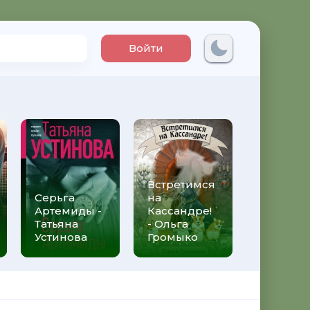
Войти
Встретимся
Три мет
Серьга
на
над неб
Артемиды -
Кассандре!
Трижды 
Татьяна
- Ольга
Федери
Устинова
Громыко
Моччиа