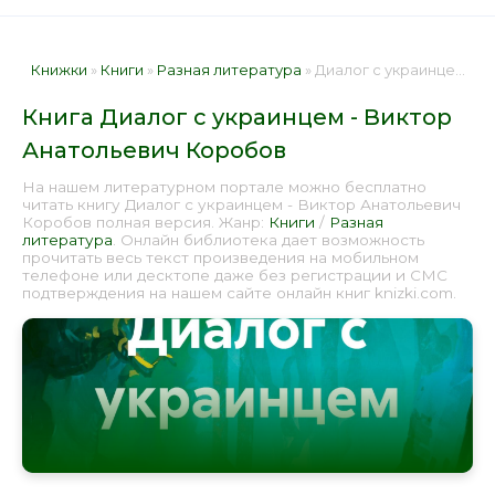
Книжки
»
Книги
»
Разная литература
» Диалог с украинцем - Виктор Анатольевич Коробов 📕 - Книга онлайн бесплатно
Книга Диалог с украинцем - Виктор
Анатольевич Коробов
На нашем литературном портале можно бесплатно
читать книгу Диалог с украинцем - Виктор Анатольевич
Коробов полная версия. Жанр:
Книги
/
Разная
литература
. Онлайн библиотека дает возможность
прочитать весь текст произведения на мобильном
телефоне или десктопе даже без регистрации и СМС
подтверждения на нашем сайте онлайн книг knizki.com.