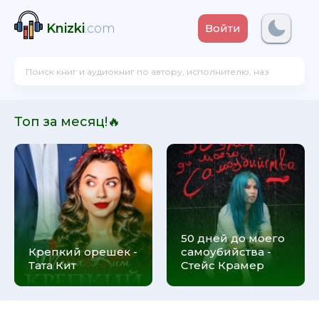
Knizki
.com
Войти
Топ за месяц!🔥
50 дней до моего
Крепкий орешек -
самоубийства -
Тата Кит
Стейс Крамер