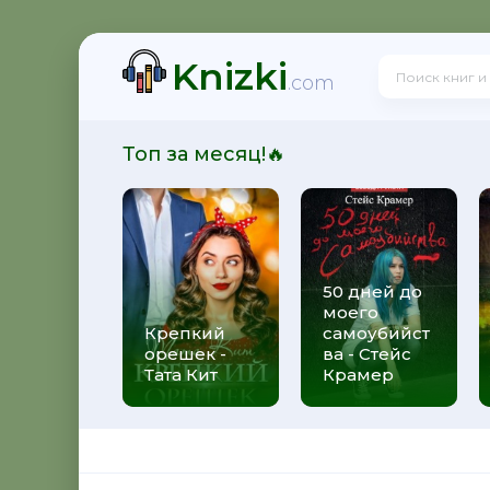
Knizki
 - Юрий Александрович Широков
.com
Топ за месяц!🔥
итальевич Осадчук
50 дней до
моего
свой долг - Яков Аркадьевич Гордин
Крепкий
самоубийст
орешек -
ва - Стейс
Тата Кит
Крамер
 Андрей Боярский