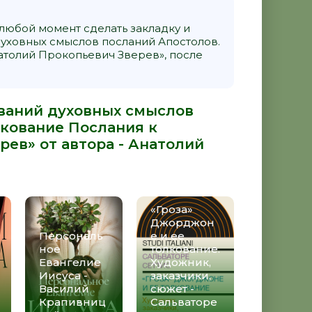
 любой момент сделать закладку и
уховных смыслов посланий Апостолов.
атолий Прокопьевич Зверев», после
ований духовных смыслов
лкование Послания к
ев» от автора -
Анатолий
«Гроза»
Джорджон
Персональ
е и ее
ное
толкование.
Евангелие
Художник,
Иисуса -
заказчики,
Василий
сюжет -
Крапивниц
Сальваторе