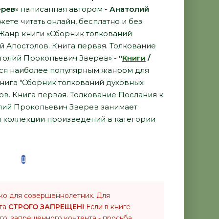
ерев
» написанная автором -
Анатолий
ете читать онлайн, бесплатно и без
. Жанр книги «Сборник толкований
 Апостолов. Книга первая. Толкование
атолий Прокопьевич Зверев» -
"
Книги
/
ся наиболее популярным жанром для
книга "Сборник толкований духовных
в. Книга первая. Толкование Послания к
олий Прокопьевич Зверев занимает
й коллекции произведений в категории
ко для совершеннолетних. Для
нта
СТРОГО ЗАПРЕЩЕН!
Если в книге
го, запрещенного контента - просьба