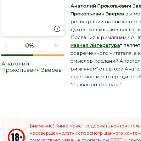
Анатолий Прокопьевич Зв
Прокопьевич Зверев
вы мож
регистрации на knizki.com
духовных смыслов посланий
Послания к римлянам - Ан
0%
Разная литература
"
являет
0
0
современного читателя, а 
смыслов посланий Апостоло
Анатолий
римлянам" от автора Анат
Прокопьевич Зверев
почетное место среди все
"Разная литература".
Внимание! Книга может содержать контент толь
несовершеннолетних просмотр данного конте
присутствует наличие пропаганды ЛГБТ и друго