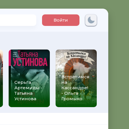
Войти
Встретимся
Три мет
Серьга
на
над неб
Артемиды -
Кассандре!
Трижды 
Татьяна
- Ольга
Федери
Устинова
Громыко
Моччиа