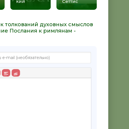
кий
Сеттис
ик толкований духовных смыслов
ние Послания к римлянам -