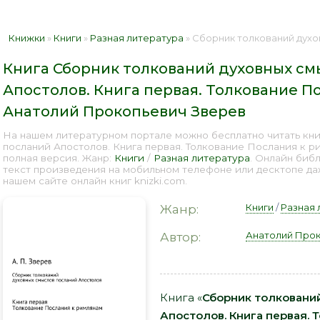
Книжки
»
Книги
»
Разная литература
» Сборник толкований духовных смыслов посланий Апостолов. К
Книга Сборник толкований духовных см
Апостолов. Книга первая. Толкование П
Анатолий Прокопьевич Зверев
На нашем литературном портале можно бесплатно читать кн
посланий Апостолов. Книга первая. Толкование Послания к 
полная версия. Жанр:
Книги
/
Разная литература
. Онлайн биб
текст произведения на мобильном телефоне или десктопе д
нашем сайте онлайн книг knizki.com.
Книги
/
Разная 
Жанр:
Анатолий Прок
Автор:
Книга «
Сборник толковани
Апостолов. Книга первая. 