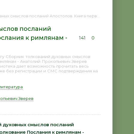
нига первая. Толкование Послания к римлянам - Анатолий Прокопьевич Зверев 📕 - Книга онлайн бесплатно
ыслов посланий
ослания к римлянам -
141
0
игу Сборник толкований духовных смыслов
римлянам - Анатолий Прокопьевич Зверев
лиотека дает возможность прочитать весь
аже без регистрации и СМС подтверждения на
литература
опьевич Зверев
й духовных смыслов посланий
Толкование Послания к римлянам -