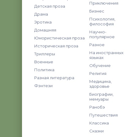
Приключения
Детская проза
Бизнес
Драма
Психология,
Эротика
философия
Домашняя
Научно-
популярное
Юмористическая проза
Разное
Историческая проза
На иностранных
Триллеры
языках
Военные
Обучение
Политика
Религия
Разная литература
Медицина,
Фэнтези
здоровье
Биографии,
мемуары
Ранобэ
Путешествия
Классика
Сказки