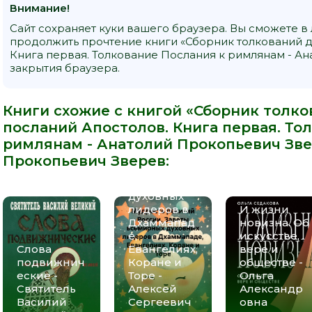
Внимание!
Сайт сохраняет куки вашего браузера. Вы сможете в
продолжить прочтение книги «Сборник толкований д
Книга первая. Толкование Послания к римлянам - Ан
закрытия браузера.
Книги схожие с книгой «Сборник толк
посланий Апостолов. Книга первая. То
Мудрость
римлянам - Анатолий Прокопьевич Звер
религий
России.
Прокопьевич Зверев
:
Заветы
всемирных
духовных
лидеров в
И жизни
Дхаммапад
новизна. Об
е,
искусстве,
Слова
Евангелиях,
вере и
подвижнич
Коране и
обществе -
еские -
Торе -
Ольга
Святитель
Алексей
Александр
Василий
Сергеевич
овна