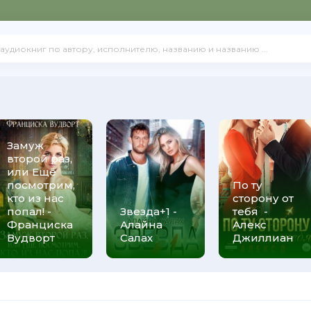
Замуж
второй раз,
или Ещё
посмотрим,
По ту
кто из нас
сторону от
попал! -
Звезда+1 -
тебя -
Франциска
Алайна
Алекс
Вудворт
Салах
Джиллиан