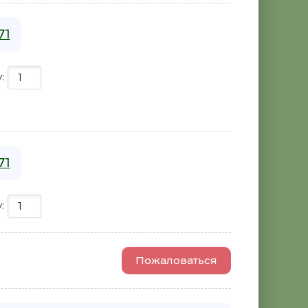
71
у:
71
у:
Пожаловаться