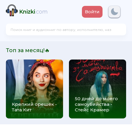
Knizki
.com
Войти
Топ за месяц!🔥
50 дней до моего
Крепкий орешек -
самоубийства -
Тата Кит
Стейс Крамер