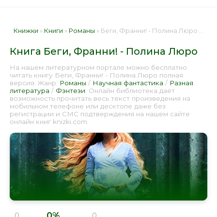
Книжки
»
Книги
»
Романы
» Беги, Франни! - Полина Люро 📕 - Книга онлайн бесплатно
Книга Беги, Франни! - Полина Люро
На нашем литературном портале можно бесплатно
читать книгу Беги, Франни! - Полина Люро полная
версия. Жанр:
Романы
/
Научная фантастика
/
Разная
литература
/
Фэнтези
. Онлайн библиотека дает
возможность прочитать весь текст произведения на
мобильном телефоне или десктопе даже без
регистрации и СМС подтверждения на нашем сайте
онлайн книг knizki.com.
0%
0
0