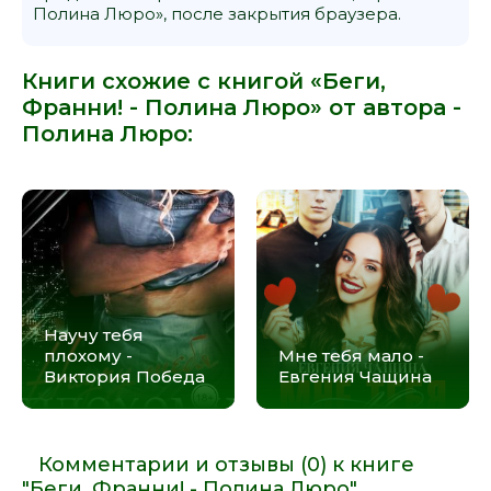
Полина Люро», после закрытия браузера.
Книги схожие с книгой «Беги,
Франни! - Полина Люро» от автора -
Полина Люро
:
Научу тебя
плохому -
Мне тебя мало -
Виктория Победа
Евгения Чащина
Комментарии и отзывы (0) к книге
"Беги, Франни! - Полина Люро"