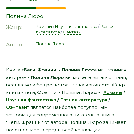
Полина Люро
Романы
/
Научная фантастика
/
Разная
Жанр:
литература
/
Фэнтези
Полина Люро
Автор:
Книга «
Беги, Франни! - Полина Люро
» написанная
автором -
Полина Люро
вы можете читать онлайн,
бесплатно и без регистрации на knizki.com. Жанр
книги «Беги, Франни! - Полина Люро» -
"
Романы
/
Научная фантастика
/
Разная литература
/
Фэнтези
"
является наиболее популярным
жанром для современного читателя, а книга
"Беги, Франни!" от автора Полина Люро занимает
почетное место среди всей коллекции