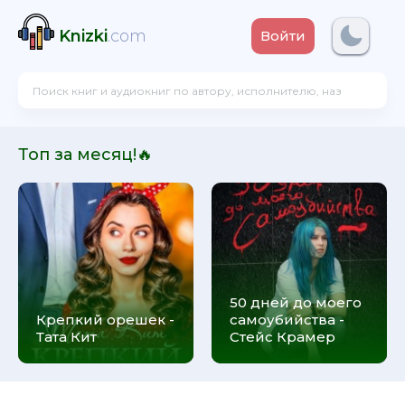
Knizki
.com
Войти
Топ за месяц!🔥
50 дней до моего
Крепкий орешек -
самоубийства -
Тата Кит
Стейс Крамер