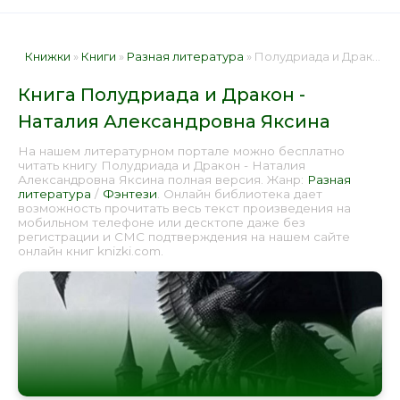
Книжки
»
Книги
»
Разная литература
» Полудриада и Дракон - Наталия Александровна Яксина 📕 - Книга онлайн бесплатно
Книга Полудриада и Дракон -
Наталия Александровна Яксина
На нашем литературном портале можно бесплатно
читать книгу Полудриада и Дракон - Наталия
Александровна Яксина полная версия. Жанр:
Разная
литература
/
Фэнтези
. Онлайн библиотека дает
возможность прочитать весь текст произведения на
мобильном телефоне или десктопе даже без
регистрации и СМС подтверждения на нашем сайте
онлайн книг knizki.com.