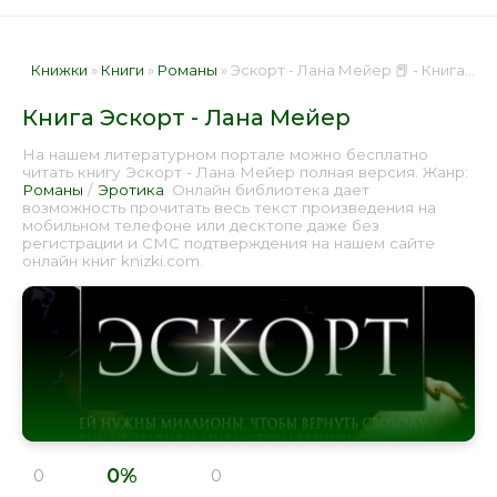
Книжки
»
Книги
»
Романы
» Эскорт - Лана Мейер 📕 - Книга онлайн бесплатно
Книга Эскорт - Лана Мейер
На нашем литературном портале можно бесплатно
читать книгу Эскорт - Лана Мейер полная версия. Жанр:
Романы
/
Эротика
. Онлайн библиотека дает
возможность прочитать весь текст произведения на
мобильном телефоне или десктопе даже без
регистрации и СМС подтверждения на нашем сайте
онлайн книг knizki.com.
0%
0
0