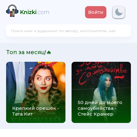
Knizki
.com
Войти
Топ за месяц!🔥
50 дней до моего
Крепкий орешек -
самоубийства -
Тата Кит
Стейс Крамер