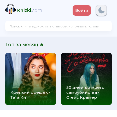
Knizki
.com
Войти
Топ за месяц!🔥
50 дней до моего
Крепкий орешек -
самоубийства -
Тата Кит
Стейс Крамер