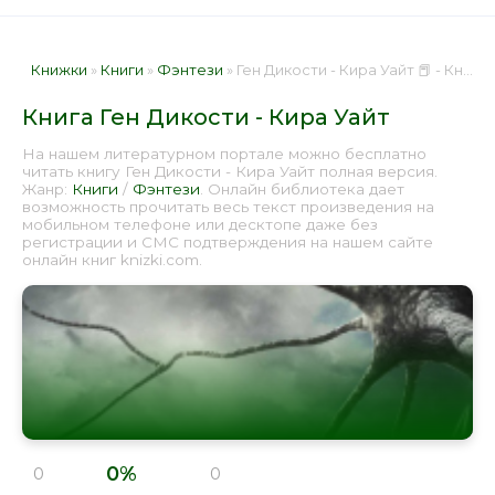
Книжки
»
Книги
»
Фэнтези
» Ген Дикости - Кира Уайт 📕 - Книга онлайн бесплатно
Книга Ген Дикости - Кира Уайт
На нашем литературном портале можно бесплатно
читать книгу Ген Дикости - Кира Уайт полная версия.
Жанр:
Книги
/
Фэнтези
. Онлайн библиотека дает
возможность прочитать весь текст произведения на
мобильном телефоне или десктопе даже без
регистрации и СМС подтверждения на нашем сайте
онлайн книг knizki.com.
0%
0
0