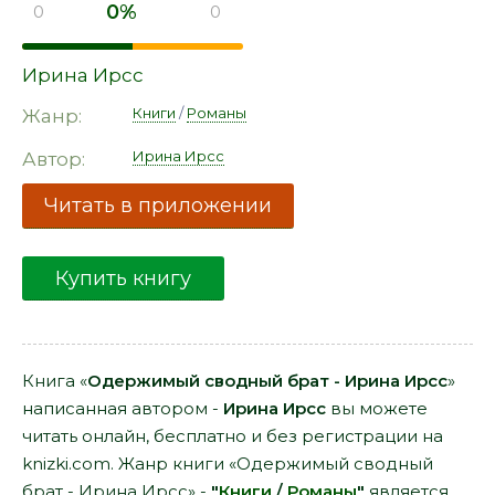
0%
0
0
Ирина Ирсс
Книги
/
Романы
Жанр:
Ирина Ирсс
Автор:
Читать в приложении
Купить книгу
Книга «
Одержимый сводный брат - Ирина Ирсс
»
написанная автором -
Ирина Ирсс
вы можете
читать онлайн, бесплатно и без регистрации на
knizki.com. Жанр книги «Одержимый сводный
брат - Ирина Ирсс» -
"
Книги
/
Романы
"
является