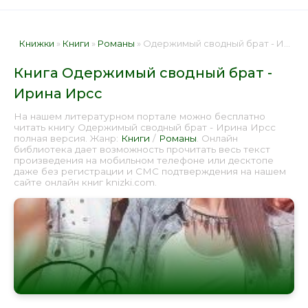
Книжки
»
Книги
»
Романы
» Одержимый сводный брат - Ирина Ирсс 📕 - Книга онлайн бесплатно
Книга Одержимый сводный брат -
Ирина Ирсс
На нашем литературном портале можно бесплатно
читать книгу Одержимый сводный брат - Ирина Ирсс
полная версия. Жанр:
Книги
/
Романы
. Онлайн
библиотека дает возможность прочитать весь текст
произведения на мобильном телефоне или десктопе
даже без регистрации и СМС подтверждения на нашем
сайте онлайн книг knizki.com.