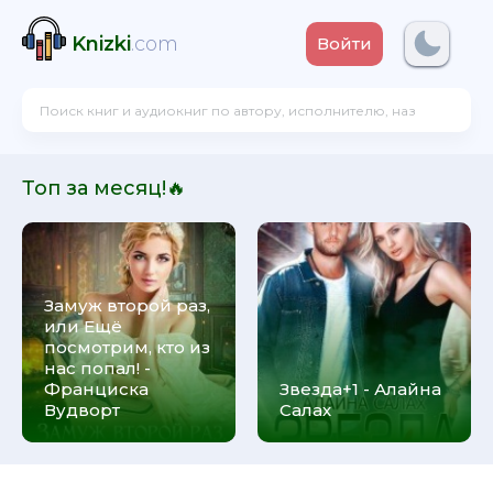
Knizki
.com
Войти
Топ за месяц!🔥
Замуж второй раз,
или Ещё
посмотрим, кто из
нас попал! -
Франциска
Звезда+1 - Алайна
Вудворт
Салах