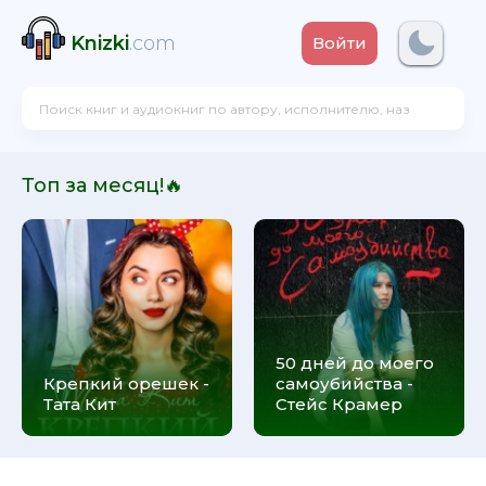
Knizki
.com
Войти
Топ за месяц!🔥
50 дней до моего
Крепкий орешек -
самоубийства -
Тата Кит
Стейс Крамер