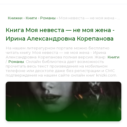
Книжки
»
Книги
»
Романы
» Моя невеста — не моя жена - Ирина Александровна Корепанова 📕 - Книга онлайн бесплатно
Книга Моя невеста — не моя жена -
Ирина Александровна Корепанова
На нашем литературном портале можно бесплатно
читать книгу Моя невеста — не моя жена - Ирина
Александровна Корепанова полная версия. Жанр:
Книги
/
Романы
. Онлайн библиотека дает возможность
прочитать весь текст произведения на мобильном
телефоне или десктопе даже без регистрации и СМС
подтверждения на нашем сайте онлайн книг knizki.com.