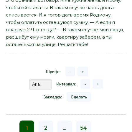
Это брачный договор. Мне нужна жена, и я хочу,
чтобы ей стала ты. В таком случае часть долга
списывается. И я готов дать время Родиону,
чтобы оплатить оставшуюся сумму. — А если я
откажусь? Что тогда? — В таком случае мои люди,
расшибут ему мозги, квартиру заберем, а ты
останешься на улице. Решать тебе!
Шрифт:
-
+
Интервал:
-
+
Закладка:
Сделать
1
2
...
54