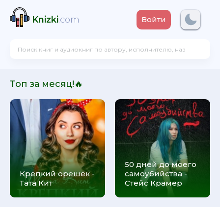
Knizki
.com
Войти
Топ за месяц!🔥
50 дней до моего
Крепкий орешек -
самоубийства -
Тата Кит
Стейс Крамер