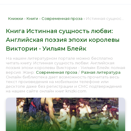
Книжки
»
Книги
»
Современная проза
» Истинная сущность любви: Английская поэзия эпохи королевы Виктории - Уильям Блейк 📕 - Книга онлайн бесплатно
Книга Истинная сущность любви:
Английская поэзия эпохи королевы
Виктории - Уильям Блейк
На нашем литературном портале можно бесплатно
читать книгу Истинная сущность любви: Английская
поэзия эпохи королевы Виктории - Уильям Блейк полная
версия. Жанр:
Современная проза
/
Разная литература
.
Онлайн библиотека дает возможность прочитать весь
текст произведения на мобильном телефоне или
десктопе даже без регистрации и СМС подтверждения
на нашем сайте онлайн книг knizki.com.