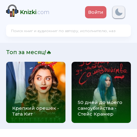
Knizki
.com
Войти
Топ за месяц!🔥
50 дней до моего
Крепкий орешек -
самоубийства -
Тата Кит
Стейс Крамер