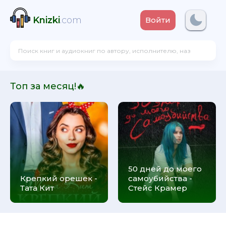
Knizki
.com
Войти
Топ за месяц!🔥
50 дней до моего
Крепкий орешек -
самоубийства -
Тата Кит
Стейс Крамер