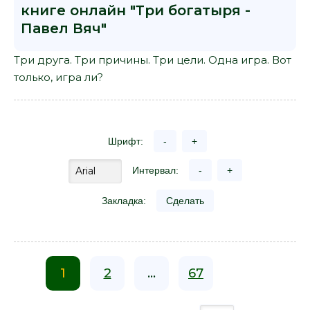
книге онлайн "Три богатыря -
Павел Вяч"
Три друга. Три причины. Три цели. Одна игра. Вот
только, игра ли?
Шрифт:
-
+
Интервал:
-
+
Закладка:
Сделать
1
2
...
67