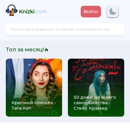
Knizki
.com
Войти
Топ за месяц!🔥
50 дней до моего
Крепкий орешек -
самоубийства -
Тата Кит
Стейс Крамер