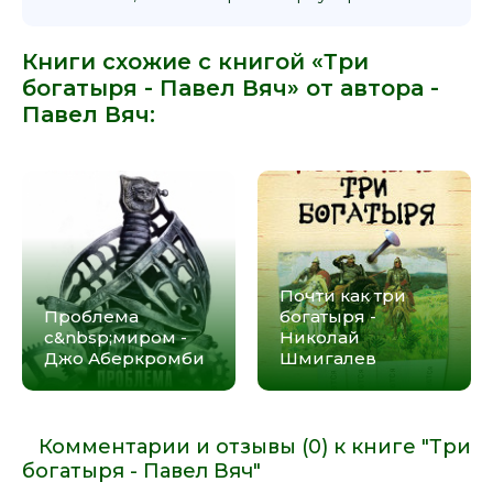
Книги схожие с книгой «Три
богатыря - Павел Вяч» от автора -
Павел Вяч
:
Почти как три
Проблема
богатыря -
с&nbsp;миром -
Николай
Джо Аберкромби
Шмигалев
Комментарии и отзывы (0) к книге "Три
богатыря - Павел Вяч"