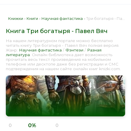
Книжки
»
Книги
»
Научная фантастика
» Три богатыря - Павел Вяч 📕 - Книга онлайн бесплатно
Книга Три богатыря - Павел Вяч
На нашем литературном портале можно бесплатно
читать книгу Три богатыря - Павел Вяч полная версия.
Жанр:
Научная фантастика
/
Фэнтези
/
Разная
литература
. Онлайн библиотека дает возможность
прочитать весь текст произведения на мобильном
телефоне или десктопе даже без регистрации и СМС
подтверждения на нашем сайте онлайн книг knizki.com.
0%
0
0