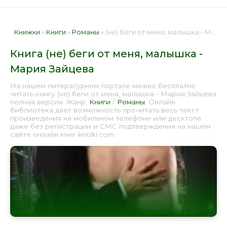
Книжки
»
Книги
»
Романы
» (не) беги от меня, малышка - Мария Зайцева 📕 - Книга онлайн бесплатно
Книга (не) беги от меня, малышка -
Мария Зайцева
На нашем литературном портале можно бесплатно
читать книгу (не) беги от меня, малышка - Мария Зайцева
полная версия. Жанр:
Книги
/
Романы
. Онлайн
библиотека дает возможность прочитать весь текст
произведения на мобильном телефоне или десктопе
даже без регистрации и СМС подтверждения на нашем
сайте онлайн книг knizki.com.