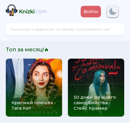
Knizki
.com
Войти
Топ за месяц!🔥
50 дней до моего
Крепкий орешек -
самоубийства -
Тата Кит
Стейс Крамер