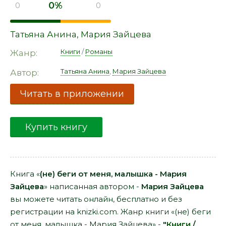
0%
0
0
Татьяна Анина
,
Мария Зайцева
Книги
/
Романы
Жанр:
Татьяна Анина
,
Мария Зайцева
Автор:
Читать в приложении
Купить книгу
Книга «
(не) беги от меня, малышка - Мария
Зайцева
» написанная автором -
Мария Зайцева
вы можете читать онлайн, бесплатно и без
регистрации на knizki.com. Жанр книги «(не) беги
от меня, малышка - Мария Зайцева» -
"
Книги
/