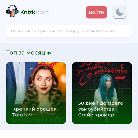
Knizki
.com
Войти
Топ за месяц!🔥
50 дней до моего
Крепкий орешек -
самоубийства -
Тата Кит
Стейс Крамер