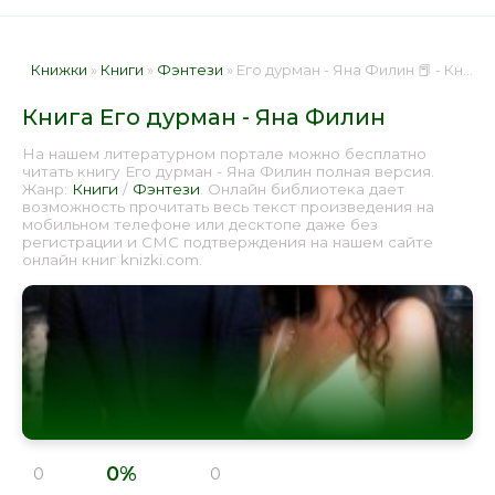
Книжки
»
Книги
»
Фэнтези
» Его дурман - Яна Филин 📕 - Книга онлайн бесплатно
Книга Его дурман - Яна Филин
На нашем литературном портале можно бесплатно
читать книгу Его дурман - Яна Филин полная версия.
Жанр:
Книги
/
Фэнтези
. Онлайн библиотека дает
возможность прочитать весь текст произведения на
мобильном телефоне или десктопе даже без
регистрации и СМС подтверждения на нашем сайте
онлайн книг knizki.com.
0%
0
0