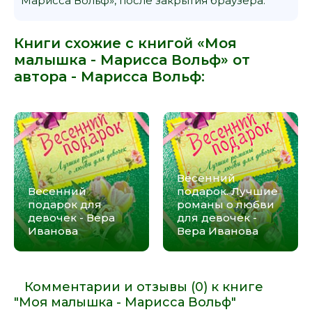
Марисса Вольф», после закрытия браузера.
Книги схожие с книгой «Моя
малышка - Марисса Вольф» от
автора -
Марисса Вольф
:
Весенний
Весенний
подарок. Лучшие
подарок для
романы о любви
девочек - Вера
для девочек -
Иванова
Вера Иванова
Комментарии и отзывы (0) к книге
"Моя малышка - Марисса Вольф"