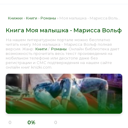
Книжки
»
Книги
»
Романы
» Моя малышка - Марисса Вольф 📕 - Книга онлайн бесплатно
Книга Моя малышка - Марисса Вольф
На нашем литературном портале можно бесплатно
читать книгу Моя малышка - Марисса Вольф полная
версия. Жанр:
Книги
/
Романы
. Онлайн библиотека дает
возможность прочитать весь текст произведения на
мобильном телефоне или десктопе даже без
регистрации и СМС подтверждения на нашем сайте
онлайн книг knizki.com.
0%
0
0