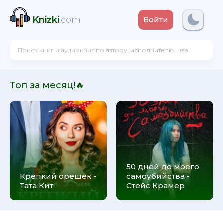
Knizki
.com
Войти
Топ за месяц!🔥
50 дней до моего
Крепкий орешек -
самоубийства -
Тата Кит
Стейс Крамер