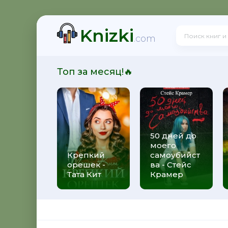
Knizki
здная Тень
.com
Топ за месяц!🔥
нкуренты
50 дней до
моего
зрушитель божественных замыслов
Крепкий
самоубийст
орешек -
ва - Стейс
Тата Кит
Крамер
 Черные бушлаты. Диверсант из будущего