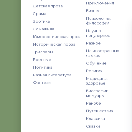
Приключения
Детская проза
Бизнес
Драма
Психология,
Эротика
философия
Домашняя
Научно-
популярное
Юмористическая проза
Разное
Историческая проза
На иностранных
Триллеры
языках
Военные
Обучение
Политика
Религия
Разная литература
Медицина,
Фэнтези
здоровье
Биографии,
мемуары
Ранобэ
Путешествия
Классика
Сказки