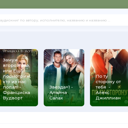
Замуж
второй раз,
или Ещё
посмотрим,
По ту
кто из нас
сторону от
попал! -
Звезда+1 -
тебя -
Франциска
Алайна
Алекс
Вудворт
Салах
Джиллиан