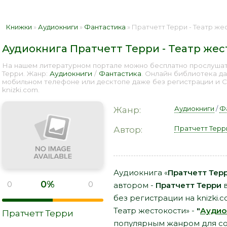
Книжки
»
Аудиокниги
»
Фантастика
» Пратчетт Терри - Театр же
Аудиокнига Пратчетт Терри - Театр жес
На нашем литературном портале можно бесплатно прослушать
Терри. Жанр:
Аудиокниги
/
Фантастика
. Онлайн библиотека да
мобильном телефоне или десктопе даже без регистрации и 
knizki.com.
Аудиокниги
/
Ф
Жанр:
Пратчетт Терр
Автор:
Аудиокнига «
Пратчетт Терр
0%
0
0
автором -
Пратчетт Терри
в
без регистрации на knizki.
Театр жестокости» -
"
Аудио
Пратчетт Терри
популярным жанром для сов