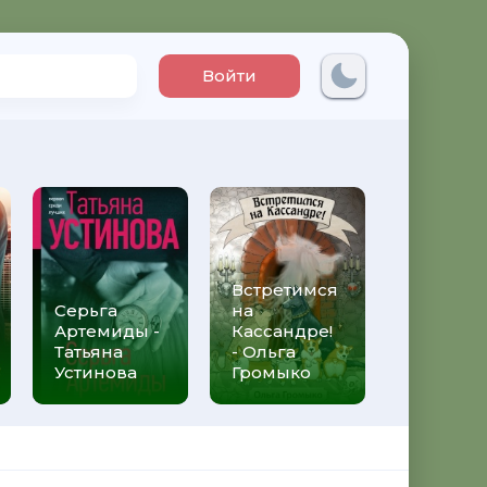
Войти
Встретимся
Три мет
Серьга
на
над неб
Артемиды -
Кассандре!
Трижды 
Татьяна
- Ольга
Федери
Устинова
Громыко
Моччиа