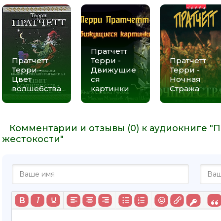
Пратчетт
Пратчетт
Терри -
Пратчетт
Терри -
Движущие
Терри -
Цвет
ся
Ночная
волшебства
картинки
Стража
Комментарии и отзывы (0) к аудиокниге "П
жестокости"