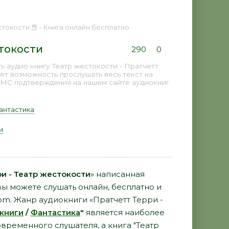
стокости 📕 - Книга онлайн бесплатно
токости
290
0
 аудио книгу Театр жестокости - Пратчетт
ет возможность прослушать весь текст на
СМС подтверждения на нашем сайте аудиокниг
антастика
и
и - Театр жестокости
» написанная
ы можете слушать онлайн, бесплатно и
com. Жанр аудиокниги «Пратчетт Терри -
книги
/
Фантастика
"
является наиболее
ременного слушателя, а книга "Театр