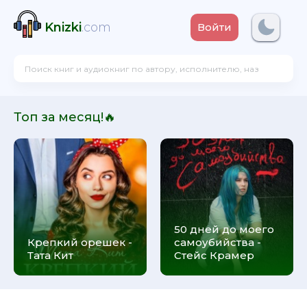
Knizki
.com
Войти
Топ за месяц!🔥
50 дней до моего
Крепкий орешек -
самоубийства -
Тата Кит
Стейс Крамер