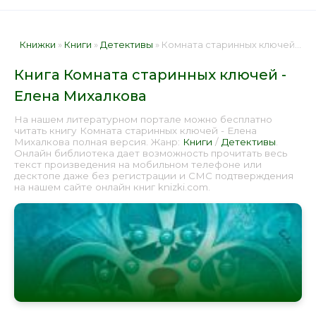
Книжки
»
Книги
»
Детективы
» Комната старинных ключей - Елена Михалкова 📕 - Книга онлайн бесплатно
Книга Комната старинных ключей -
Елена Михалкова
На нашем литературном портале можно бесплатно
читать книгу Комната старинных ключей - Елена
Михалкова полная версия. Жанр:
Книги
/
Детективы
.
Онлайн библиотека дает возможность прочитать весь
текст произведения на мобильном телефоне или
десктопе даже без регистрации и СМС подтверждения
на нашем сайте онлайн книг knizki.com.