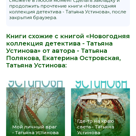
сможете в любой момент сделать закладку и
продолжить прочтение книги «Новогодняя
коллекция детектива - Татьяна Устинова», после
закрытия браузера.
Книги схожие с книгой «Новогодняя
коллекция детектива - Татьяна
Устинова» от автора -
Татьяна
Полякова
,
Екатерина Островская
,
Татьяна Устинова
:
Где-то на краю
Мой личный враг
света - Татьяна
- Татьяна Устинова
Устинова