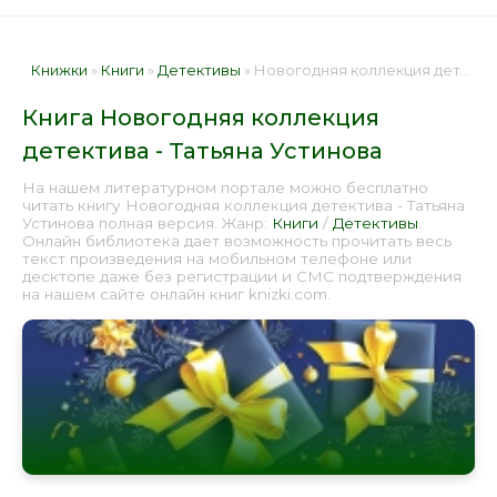
Книжки
»
Книги
»
Детективы
» Новогодняя коллекция детектива - Татьяна Устинова 📕 - Книга онлайн бесплатно
Книга Новогодняя коллекция
детектива - Татьяна Устинова
На нашем литературном портале можно бесплатно
читать книгу Новогодняя коллекция детектива - Татьяна
Устинова полная версия. Жанр:
Книги
/
Детективы
.
Онлайн библиотека дает возможность прочитать весь
текст произведения на мобильном телефоне или
десктопе даже без регистрации и СМС подтверждения
на нашем сайте онлайн книг knizki.com.