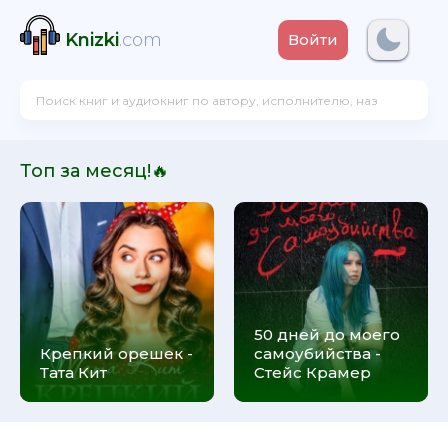
Knizki
.com
Войти
Топ за месяц!🔥
50 дней до моего
Крепкий орешек -
самоубийства -
Тата Кит
Стейс Крамер