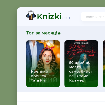
Knizki
здная Тень
.com
Топ за месяц!🔥
нкуренты
50 дней до
моего
зрушитель божественных замыслов
Крепкий
самоубийст
орешек -
ва - Стейс
Тата Кит
Крамер
 Черные бушлаты. Диверсант из будущего