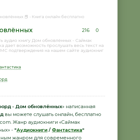
новлённых 📕 - Книга онлайн бесплатно
новлённых
216
0
ь аудио книгу Дом обновлённых - Саймак
ка дает возможность прослушать весь текст на
СМС подтверждения на нашем сайте аудиокниг
антастика
орд
орд - Дом обновлённых
» написанная
рд
вы можете слушать онлайн, бесплатно
i.com. Жанр аудиокниги «Саймак
ых» -
"
Аудиокниги
/
Фантастика
"
рным жанром для современного