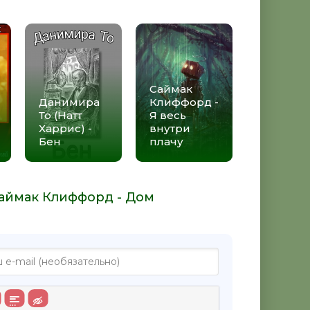
Саймак
Данимира
Клиффорд -
То (Натт
Я весь
Харрис) -
внутри
Бен
плачу
Саймак Клиффорд - Дом