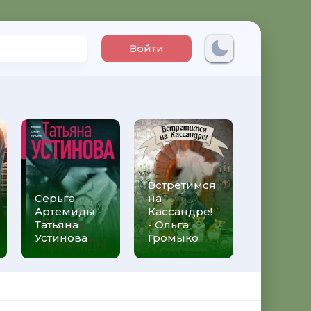
Войти
Встретимся
Три мет
Серьга
на
над неб
Артемиды -
Кассандре!
Трижды 
Татьяна
- Ольга
Федери
Устинова
Громыко
Моччиа