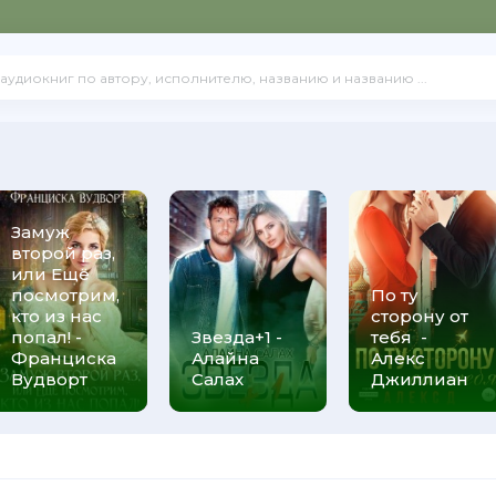
Замуж
второй раз,
или Ещё
посмотрим,
По ту
кто из нас
сторону от
попал! -
Звезда+1 -
тебя -
Франциска
Алайна
Алекс
Вудворт
Салах
Джиллиан