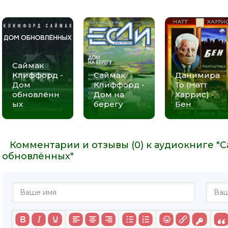
Саймак
Клиффорд -
Саймак
Данимира
Дом
Клиффорд -
То (Натт
обновлённ
Дом на
Харрис) -
ых
берегу
Бен
Комментарии и отзывы (0) к аудиокниге "
обновлённых"