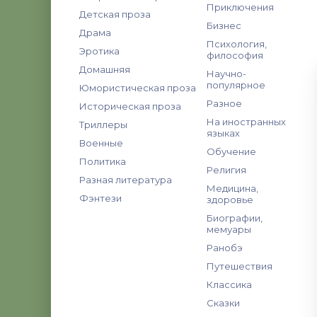
Приключения
Детская проза
Бизнес
Драма
Психология,
Эротика
философия
Домашняя
Научно-
популярное
Юмористическая проза
Разное
Историческая проза
На иностранных
Триллеры
языках
Военные
Обучение
Политика
Религия
Разная литература
Медицина,
Фэнтези
здоровье
Биографии,
мемуары
Ранобэ
Путешествия
Классика
Сказки