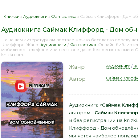
Книжки
»
Аудиокниги
»
Фантастика
» Саймак Клиффорд - Дом об
Аудиокнига Саймак Клиффорд - Дом об
На нашем литературном портале можно бесплатно прослушат
Клиффорд. Жанр:
Аудиокниги
/
Фантастика
. Онлайн библиоте
мобильном телефоне или десктопе даже без регистрации и 
knizki.com.
Аудиокниги
/
Ф
Жанр:
Саймак Клифф
Автор:
Аудиокнига «
Саймак Клифф
автором -
Саймак Клиффо
и без регистрации на knizk
Клиффорд - Дом обновлённ
является наиболее популя