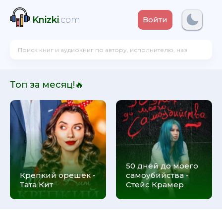
Knizki
.com
Войти
Топ за месяц!🔥
50 дней до моего
Крепкий орешек -
самоубийства -
Тата Кит
Стейс Крамер