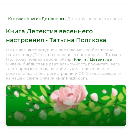
Книжки
»
Книги
»
Детективы
» Детектив весеннего настроения - Татьяна Полякова 📕 - Книга онлайн бесплатно
Книга Детектив весеннего
настроения - Татьяна Полякова
На нашем литературном портале можно бесплатно
читать книгу Детектив весеннего настроения - Татьяна
Полякова полная версия. Жанр:
Книги
/
Детективы
.
Онлайн библиотека дает возможность прочитать весь
текст произведения на мобильном телефоне или
десктопе даже без регистрации и СМС подтверждения
на нашем сайте онлайн книг knizki.com.