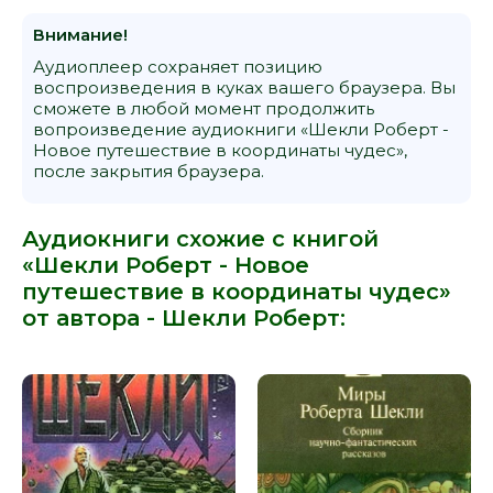
15
Внимание!
16
Аудиоплеер сохраняет позицию
17
воспроизведения в куках вашего браузера. Вы
сможете в любой момент продолжить
18
вопроизведение аудиокниги «Шекли Роберт -
19
Новое путешествие в координаты чудес»,
после закрытия браузера.
20
21
Аудиокниги схожие с книгой
22
«Шекли Роберт - Новое
23
путешествие в координаты чудес»
от автора -
Шекли Роберт
:
24
25
26
27
28
29