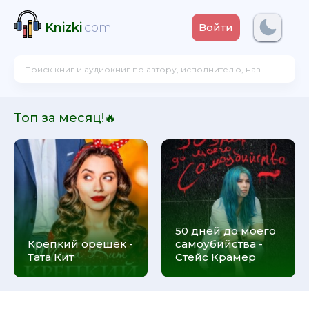
Knizki
.com
Войти
Топ за месяц!🔥
50 дней до моего
Крепкий орешек -
самоубийства -
Тата Кит
Стейс Крамер