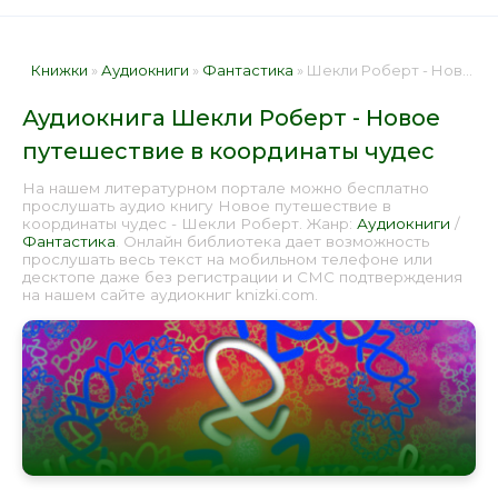
Книжки
»
Аудиокниги
»
Фантастика
» Шекли Роберт - Новое путешествие в координаты чудес 📕 - Книга онлайн бесплатно
Аудиокнига Шекли Роберт - Новое
путешествие в координаты чудес
На нашем литературном портале можно бесплатно
прослушать аудио книгу Новое путешествие в
координаты чудес - Шекли Роберт. Жанр:
Аудиокниги
/
Фантастика
. Онлайн библиотека дает возможность
прослушать весь текст на мобильном телефоне или
десктопе даже без регистрации и СМС подтверждения
на нашем сайте аудиокниг knizki.com.