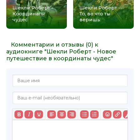
Шекли Роберт -
Шекли Роберт -
30
Координаты
То, во что ты
31
чудес
веришь
32
33
Комментарии и отзывы (0) к
34
аудиокниге "Шекли Роберт - Новое
35
путешествие в координаты чудес"
36
37
38
39
40
41
42