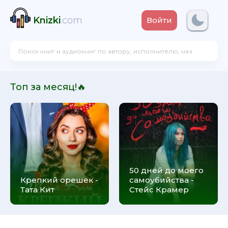
Knizki
.com
Войти
Топ за месяц!🔥
50 дней до моего
Крепкий орешек -
самоубийства -
Тата Кит
Стейс Крамер