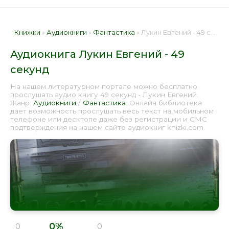
Книжки
»
Аудиокниги
»
Фантастика
» Лукин Евгений - 49 секунд 📕 - Книга онлайн бесплатно
Аудиокнига Лукин Евгений - 49
секунд
На нашем литературном портале можно бесплатно
прослушать аудио книгу 49 секунд - Лукин Евгений.
Жанр:
Аудиокниги
/
Фантастика
. Онлайн библиотека
дает возможность прослушать весь текст на мобильном
телефоне или десктопе даже без регистрации и СМС
подтверждения на нашем сайте аудиокниг knizki.com.
0%
0
0